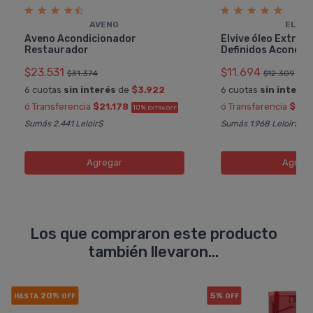
AVENO
ELVIV
Aveno Acondicionador
Elvive óleo Extrao
Restaurador
Definidos Acondic
$23.531
$11.694
$31.374
$12.309
6 cuotas
sin interés
de
$3.922
6 cuotas
sin interés
ó Transferencia
$21.178
ó Transferencia
$10.
10%
EXTRA OFF
Sumás 2.441 Leloir$
Sumás 1.968 Leloir$
Agregar
Agreg
Los que compraron este producto
también llevaron...
20%
5%
HASTA
OFF
OFF