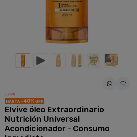
Elvive
-40%
HASTA
OFF
Elvive óleo Extraordinario
Nutrición Universal
Acondicionador - Consumo