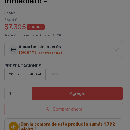
Inmediato -
DESDE
7.689
$
$7.305
5% OFF
Precio sin impuestos nacionales:
$6.037
6 cuotas sin interés
10% OFF
( Transferencia )
PRESENTACIONES
200ml
400ml
750ml
Agregar
Comprar ahora
¡ Con la compra de este producto sumás
1.792
Leloir$ !