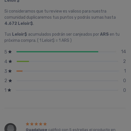
Leloir$
Si consideramos que tu review es valioso para nuestra
comunidad duplicaremos tus puntos y podrás sumas hasta
4.672 Leloir$
.
Tus
Leloir$
acumulados podrán ser canjeados por
ARS
en tu
próxima compra. ( 1 Leloir$ = 1 ARS )
14
5
2
4
1
3
0
2
0
1
Guadalupe
calificó con
5 estrellas
el producto en