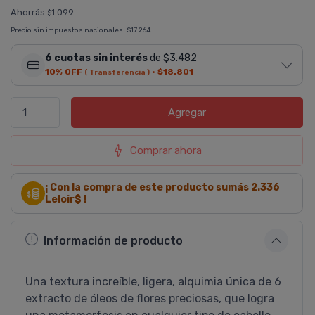
Ahorrás
1.099
$
Precio sin impuestos nacionales:
$17.264
6 cuotas sin interés
de $3.482
10% OFF
·
$18.801
( Transferencia )
Agregar
Comprar ahora
¡ Con la compra de este producto sumás
2.336
Leloir$ !
Información de producto
Una textura increí­ble, ligera, alquimia única de 6
extracto de óleos de flores preciosas, que logra