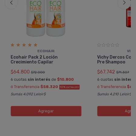
ECOHAIR
VIC
Ecohair Pack 2 Loción
Vichy Dercos Colla
Crecimiento Capilar
Pre Shampoo
$64.800
$67.742
$72.000
$71.307
6 cuotas
sin interés
de
$10.800
6 cuotas
sin interé
ó Transferencia
$58.320
ó Transferencia
$60
10%
EXTRA OFF
Sumás 4.092 Leloir$
Sumás 4.210 Leloir$
Agregar
Agreg