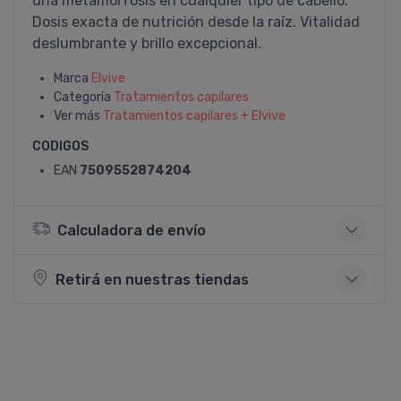
una metamorfosis en cualquier tipo de cabello.
Dosis exacta de nutrición desde la raí­z. Vitalidad
deslumbrante y brillo excepcional.
Marca
Elvive
Categoría
Tratamientos capilares
Ver más
Tratamientos capilares + Elvive
CODIGOS
EAN
7509552874204
Calculadora de envío
Retirá en nuestras tiendas