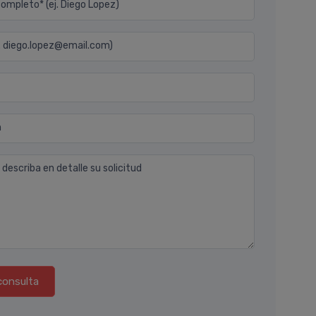
mpleto* (ej. Diego Lopez)
j. diego.lopez@email.com)
n
 describa en detalle su solicitud
consulta