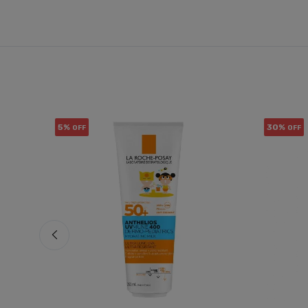
5%
30%
OFF
OFF