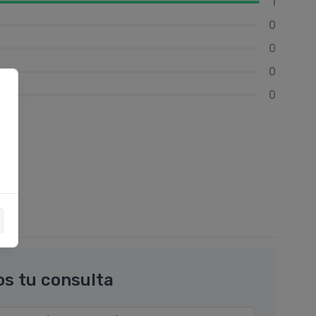
1
0
0
0
0
os tu consulta