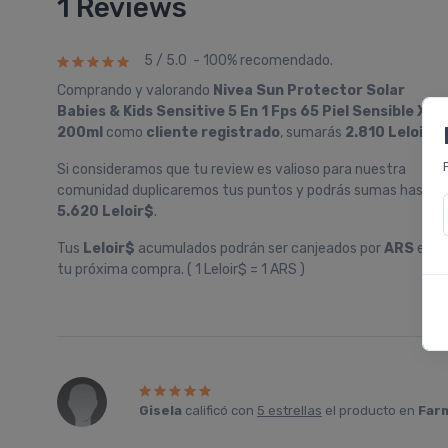
1 Reviews
5 / 5.0 - 100% recomendado.
Comprando y valorando
Nivea Sun Protector Solar
Babies & Kids Sensitive 5 En 1 Fps 65 Piel Sensible X
200ml
como
cliente registrado
, sumarás
2.810 Leloir$
Si consideramos que tu review es valioso para nuestra
comunidad duplicaremos tus puntos y podrás sumas hasta
5.620 Leloir$
.
Tus
Leloir$
acumulados podrán ser canjeados por
ARS
en
tu próxima compra. ( 1 Leloir$ = 1 ARS )
Gisela
calificó con
5 estrellas
el producto en
Farm