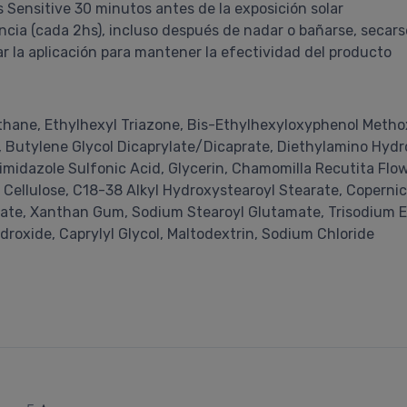
 Sensitive 30 minutos antes de la exposición solar
ncia (cada 2hs), incluso después de nadar o bañarse, secars
rar la aplicación para mantener la efectividad del producto
hane, Ethylhexyl Triazone, Bis-Ethylhexyloxyphenol Methox
e, Butylene Glycol Dicaprylate/Dicaprate, Diethylamino Hy
imidazole Sulfonic Acid, Glycerin, Chamomilla Recutita Flow
 Cellulose, C18-38 Alkyl Hydroxystearoyl Stearate, Coperni
mitate, Xanthan Gum, Sodium Stearoyl Glutamate, Trisodium 
oxide, Caprylyl Glycol, Maltodextrin, Sodium Chloride