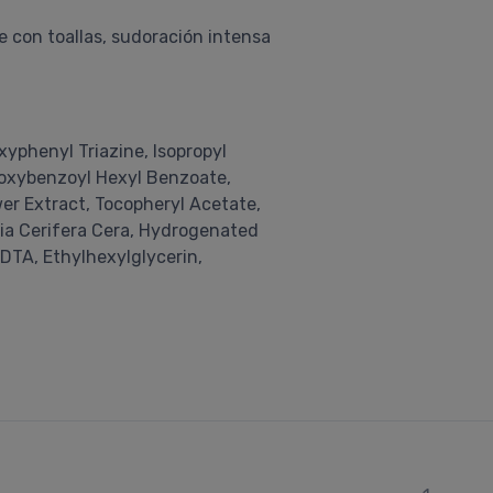
e con toallas, sudoración intensa
yphenyl Triazine, Isopropyl
droxybenzoyl Hexyl Benzoate,
er Extract, Tocopheryl Acetate,
cia Cerifera Cera, Hydrogenated
EDTA, Ethylhexylglycerin,