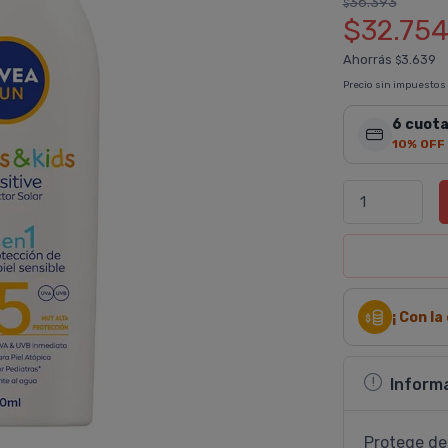
36.393
$
$32.75
Ahorrás
3.639
$
Precio sin impuestos
6 cuota
10% OFF
¡ Con l
Inform
Protege de