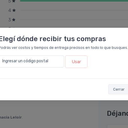
5
4
3
2
Elegí dónde recibir tus compras
1
Podrás ver costos y tiempos de entrega precisos en todo lo que busques.
Ingresar un código postal
Usar
Cerrar
Déjan
acia Leloir
.