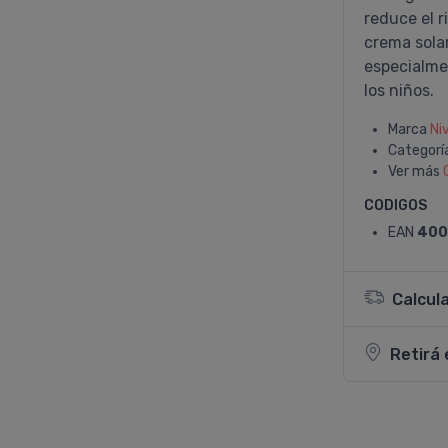
reduce el r
crema solar
especialmen
los niños.
Marca
Ni
Categorí
Ver más
CODIGOS
EAN
400
Calcul
Retirá 