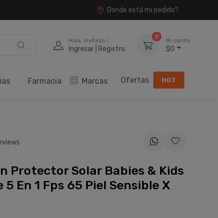
Donde está mi pedido?
0
Hola, invitado !
Mi carrito
Ingresar | Registro
$0
Ofertas
HOT
ias
Farmacia
Marcas
eviews
n Protector Solar Babies & Kids
 5 En 1 Fps 65 Piel Sensible X