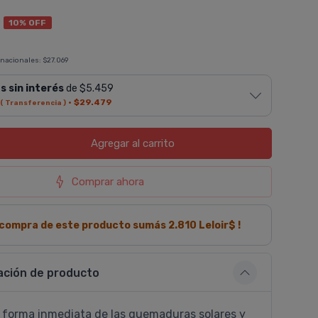
4
10% OFF
 nacionales:
$27.069
s sin interés
de $5.459
·
$29.479
( Transferencia )
Agregar
al carrito
Comprar ahora
a compra de este producto sumás
2.810
Leloir$ !
ación de producto
 forma inmediata de las quemaduras solares y