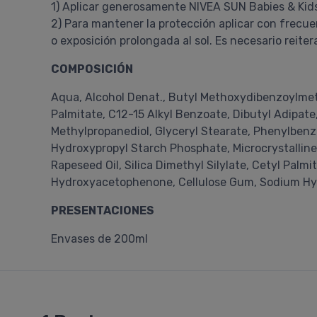
1) Aplicar generosamente NIVEA SUN Babies & Kids
2) Para mantener la protección aplicar con frecue
o exposición prolongada al sol. Es necesario reite
COMPOSICIÓN
Aqua, Alcohol Denat., Butyl Methoxydibenzoylmet
Palmitate, C12-15 Alkyl Benzoate, Dibutyl Adipat
Methylpropanediol, Glyceryl Stearate, Phenylbenz
Hydroxypropyl Starch Phosphate, Microcrystalline
Rapeseed Oil, Silica Dimethyl Silylate, Cetyl Pal
Hydroxyacetophenone, Cellulose Gum, Sodium Hydr
PRESENTACIONES
Envases de 200ml