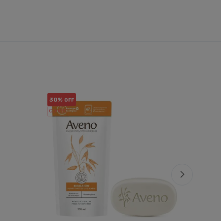
30%
18%
OFF
OF
COMBO
PACK x3
u.