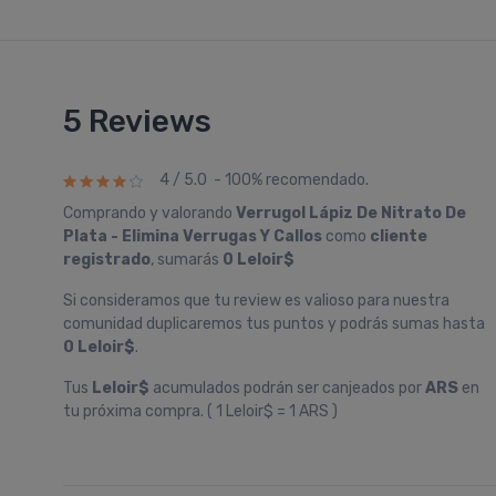
5 Reviews
4 / 5.0 - 100% recomendado.
Comprando y valorando
Verrugol Lápiz De Nitrato De
Plata - Elimina Verrugas Y Callos
como
cliente
registrado
, sumarás
0 Leloir$
Si consideramos que tu review es valioso para nuestra
comunidad duplicaremos tus puntos y podrás sumas hasta
0 Leloir$
.
Tus
Leloir$
acumulados podrán ser canjeados por
ARS
en
tu próxima compra. ( 1 Leloir$ = 1 ARS )