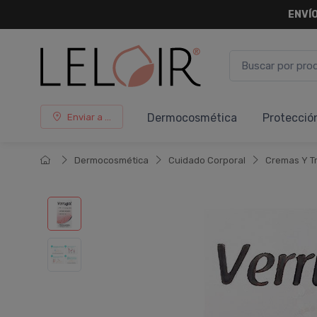
ENVÍO
Dermocosmética
Protecció
Enviar a ...
Dermocosmética
Cuidado Corporal
Cremas Y T