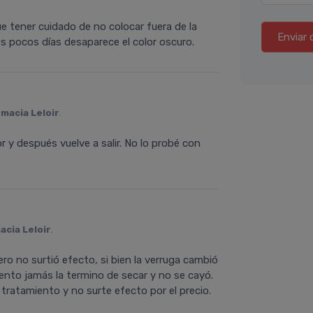
ue tener cuidado de no colocar fuera de la
Enviar 
os pocos días desaparece el color oscuro.
macia Leloir
.
or y después vuelve a salir. No lo probé con
acia Leloir
.
ero no surtió efecto, si bien la verruga cambió
ento jamás la termino de secar y no se cayó.
 tratamiento y no surte efecto por el precio.