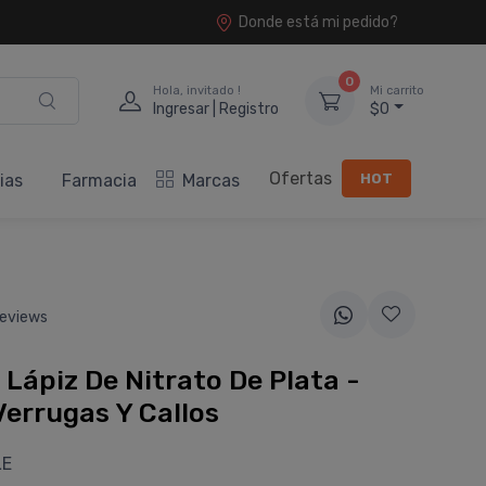
Donde está mi pedido?
0
Hola, invitado !
Mi carrito
Ingresar | Registro
$0
Ofertas
HOT
ias
Farmacia
Marcas
eviews
 Lápiz De Nitrato De Plata -
Verrugas Y Callos
LE