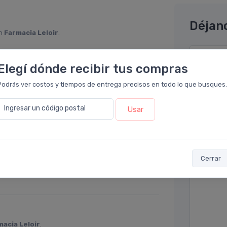
Déjan
en
Farmacia Leloir
.
rino le eliminó todas sus verrugas en pocos
Nombre co
que la zona di de se coloca adquiere un color
Elegí dónde recibir tus compras
Email* (e
Podrás ver costos y tiempos de entrega precisos en todo lo que busques.
Ingresar un código postal
Usar
Teléfono
macia Leloir
.
Ubicació
os para mi y para toda la familia (tengo hijos
Cerrar
ni marcas ni cicatrices. No lo cambio por
Por favor
macia Leloir
.