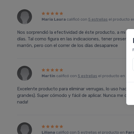
Maria Laura
calificó con
5 estrellas
el producto 
Nos sorprendió la efectividad de éste producto, a mi sob
días. Tal como figura en las indicaciones, tener presente 
marrón, pero con el correr de los días desaparece
Martin
calificó con
5 estrellas
el producto en
Far
Excelente producto para eliminar verrugas, lo uso hace añ
grandes). Super cómodo y fácil de aplicar. Nunca me dejó 
nada!
Liliana
calificó con
5 estrellas
el producto en
Far