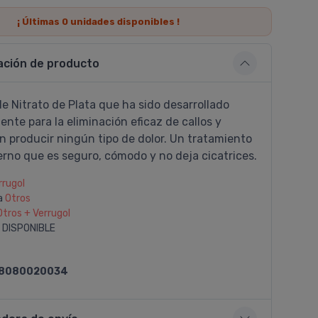
¡ Últimas
0
unidades disponibles !
ación de producto
 de Nitrato de Plata que ha sido desarrollado
nte para la eliminación eficaz de callos y
n producir ningún tipo de dolor. Un tratamiento
erno que es seguro, cómodo y no deja cicatrices.
rrugol
a
Otros
Otros + Verrugol
 DISPONIBLE
8080020034