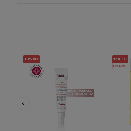
10%
13%
OFF
OFF
PACK x3
u.