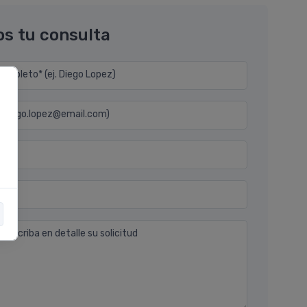
os tu consulta
mpleto* (ej. Diego Lopez)
j. diego.lopez@email.com)
n
 describa en detalle su solicitud