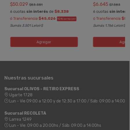
$50.029
$6.645
$83.381
$7.383
6 cuotas
sin interés
de
$8.338
6 cuotas
sin interé
ó Transferencia
$45.026
ó Transferencia
$5.
10%
EXTRA OFF
Sumás 3.501 Leloir$
Sumás 1.766 Leloir$
Agregar
Agreg
Nuestras sucursales
Sucursal OLIVOS - RETIRO EXPRESS
Ugarte 1728
Lun - Vie 09:00 a 12:00 y de 12:30 a 17:00 / Sáb: 09:00 a 14:00
Sucursal RECOLETA
Larrea 1249
Lun - Vie: 09:00 a 20:00hs / Sáb: 09:00 a 14:00hs