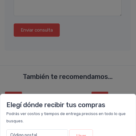
Enviar consulta
También te recomendamos...
16%
12%
OFF
OFF
PACK x6
PACK x2
Elegí dónde recibir tus compras
u.
u.
Podrás ver costos y tiempos de entrega precisos en todo lo que
busques.
Código postal
Usar