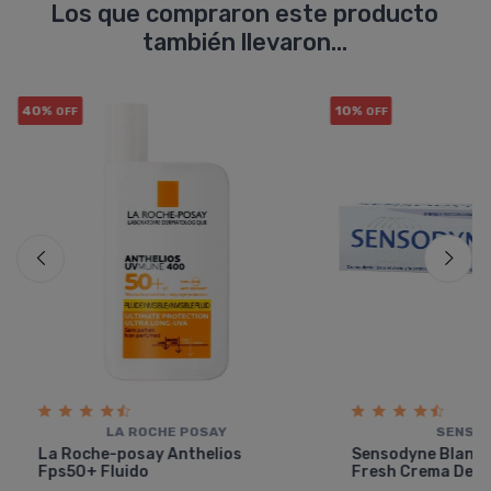
Los que compraron este producto
también llevaron...
40%
10%
OFF
OFF
LA ROCHE POSAY
SENSO
La Roche-posay Anthelios
Sensodyne Blanqu
Fps50+ Fluido
Fresh Crema Dent