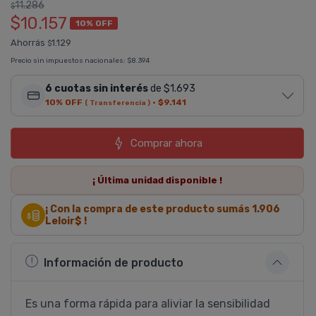
11.286
$
$10.157
10% OFF
Ahorrás
1.129
$
Precio sin impuestos nacionales:
$8.394
6 cuotas sin interés
de $1.693
10% OFF
·
$9.141
( Transferencia )
Comprar ahora
¡ Última
unidad
disponible !
¡ Con la compra de este producto sumás
1.906
Leloir$ !
Información de producto
Es una forma rápida para aliviar la sensibilidad