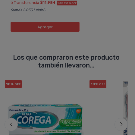
ó Transferencia
$11.984
10%
EXTRA OFF
Sumás 2.033 Leloir$
Agregar
Los que compraron este producto
también llevaron...
10%
10%
OFF
OFF