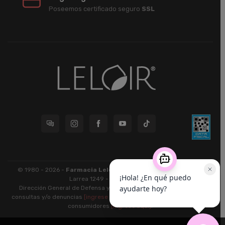
Poseemos certificado seguro
SSL
© 1980 - 2026 -
Farmacia Leloir S.R.L.
| CUIT 33609220789 -
Larrea 1249 - CABA - CP 1117
Dirección General de Defensa y Protección al Consumidor: Para
consultas y/o denuncias
[ingrese aquí]
| Nación: Defensa de las y los
consumidores
[ingrese aquí]
.