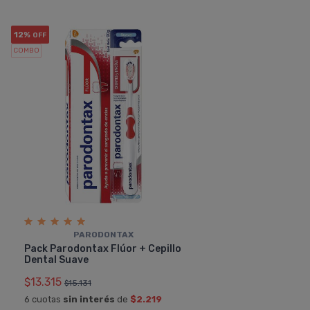
12%
OFF
COMBO
PARODONTAX
Pack Parodontax Flúor + Cepillo
Dental Suave
$13.315
$15.131
6 cuotas
sin interés
de
$2.219