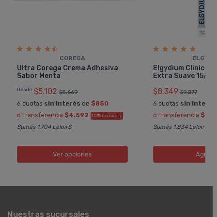
COREGA
ELGYDI
Ultra Corega Crema Adhesiva
Elgydium Clinic Cep
Sabor Menta
Extra Suave 15/10
Desde
$5.102
$8.349
$5.669
$9.277
6 cuotas
sin interés
de
$850
6 cuotas
sin interés
ó Transferencia
$4.592
ó Transferencia
$7.5
10%
EXTRA OFF
Sumás 1.704 Leloir$
Sumás 1.834 Leloir$
Ver opciones
Agreg
Nuestras sucursales