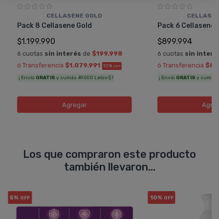
CELLASENE GOLD
CELLASEN
Pack 8 Cellasene Gold
Pack 6 Cellasene 
$1.199.990
$899.994
6 cuotas
sin interés
de
$199.998
6 cuotas
sin interé
ó Transferencia
$1.079.991
ó Transferencia
$80
10%
OFF
¡ Envío
GRATIS
y sumás 49.500 Leloir$ !
¡ Envío
GRATIS
y sumás 3
Agregar
Agre
Los que compraron este producto
también llevaron...
5%
10%
OFF
OFF