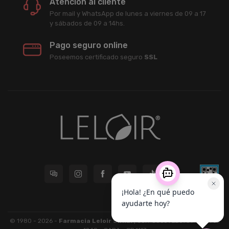
Atención al cliente
Por mail y WhatsApp de lunes a viernes de 09 a 17
y sábados de 09 a 14hs.
Pago seguro online
Poseemos certificado seguro
SSL
© 1980 - 2026 -
Farmacia Leloir S.R.L.
| CUIT 33609220789 - Larrea