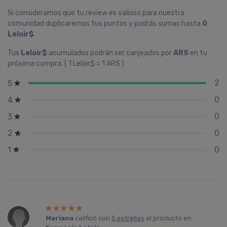
Si consideramos que tu review es valioso para nuestra
comunidad duplicaremos tus puntos y podrás sumas hasta
0
Leloir$
.
Tus
Leloir$
acumulados podrán ser canjeados por
ARS
en tu
próxima compra. ( 1 Leloir$ = 1 ARS )
2
5
0
4
0
3
0
2
0
1
Mariana
calificó con
5 estrellas
el producto en