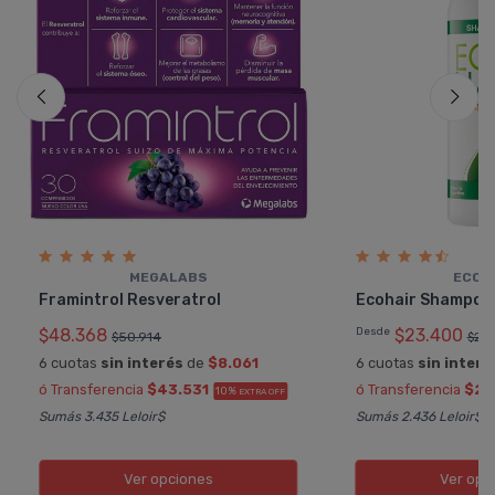
MEGALABS
ECOH
Framintrol Resveratrol
Ecohair Shampoo 
$48.368
Desde
$23.400
$50.914
$26
6 cuotas
sin interés
de
$8.061
6 cuotas
sin interé
ó Transferencia
$43.531
ó Transferencia
$21
10%
EXTRA OFF
Sumás 3.435 Leloir$
Sumás 2.436 Leloir$
Ver opciones
Ver opc