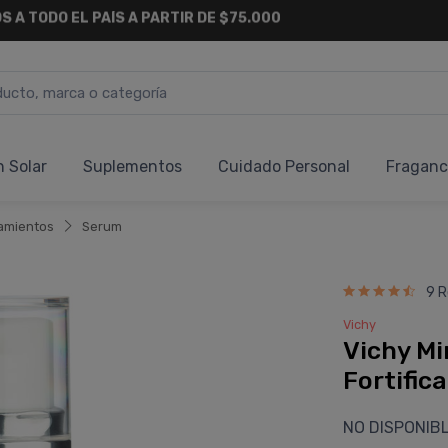
6 CUOTAS SIN INTERÉS
Y 18 CUOTAS FIJAS !
n Solar
Suplementos
Cuidado Personal
Fraganc
amientos
Serum
9 R
Vichy
Vichy Mi
Fortific
NO DISPONIB