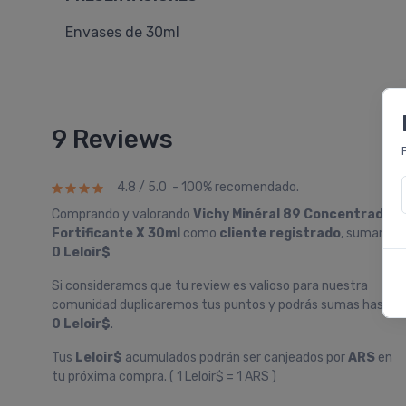
Envases de 30ml
9 Reviews
4.8 / 5.0 - 100% recomendado.
Comprando y valorando
Vichy Minéral 89 Concentrado
Fortificante X 30ml
como
cliente registrado
, sumarás
0 Leloir$
Si consideramos que tu review es valioso para nuestra
comunidad duplicaremos tus puntos y podrás sumas hasta
0 Leloir$
.
Tus
Leloir$
acumulados podrán ser canjeados por
ARS
en
tu próxima compra. ( 1 Leloir$ = 1 ARS )