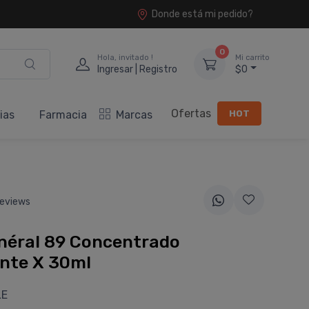
Donde está mi pedido?
0
Hola, invitado !
Mi carrito
Ingresar | Registro
$0
Ofertas
HOT
ias
Farmacia
Marcas
eviews
néral 89 Concentrado
ante X 30ml
LE