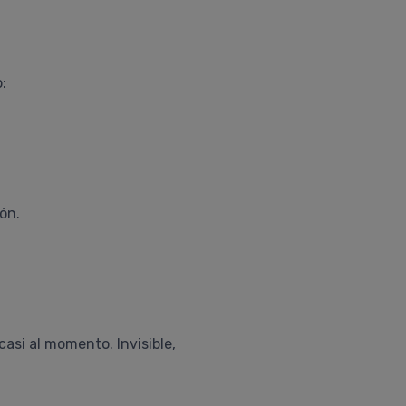
:
ón.
asi al momento. Invisible,