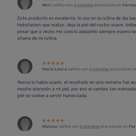
Neri
calificó con
5 estrellas
el producto en
Farmac
Este producto es excelente, lo uso en la rutina de dia lue
hidratacion que realizo, deja la piel del rostro suave, bri
pesar que a veces me cuesta adquirirlo siempre espero la
afuera de mi rutina.
Maria Laura
calificó con
5 estrellas
el producto 
Nunca lo habí­a usado, el resultado en una semana fue 
mucha atención a mi piel, por eso el cambio tan marcado,
piel se vuelve a sentir humectada.
Monica
calificó con
5 estrellas
el producto en
Far