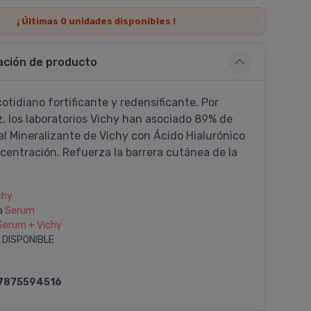
¡ Últimas
0
unidades disponibles !
ación de producto
otidiano fortificante y redensificante. Por
, los laboratorios Vichy han asociado 89% de
l Mineralizante de Vichy con Ácido Hialurónico
centración. Refuerza la barrera cutánea de la
chy
a
Serum
Serum + Vichy
 DISPONIBLE
7875594516