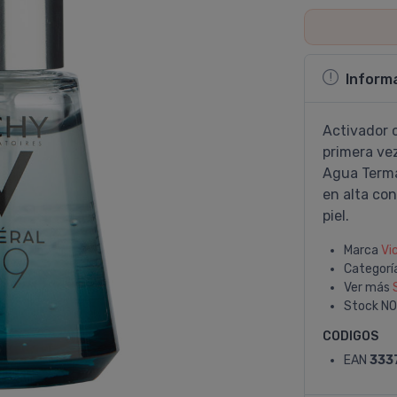
Inform
Activador c
primera vez
Agua Terma
en alta con
piel.
Marca
Vi
Categorí
Ver más
Stock
NO
CODIGOS
EAN
333