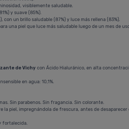
uminosidad, visiblemente saludable.
81%) y suave (85%).
 con un brillo saludable (87%) y luce más rellena (83%).
para una piel que luce más saludable luego de un mes de uso
izante de Vichy
con Ácido Hialuránico, en alta concentraci
insensible en agua: 10,1%.
onas. Sin parabenos. Sin fragancia. Sin colorante.
 la piel, impregnándola de frescura, antes de desaparecer c
y fortalecida.