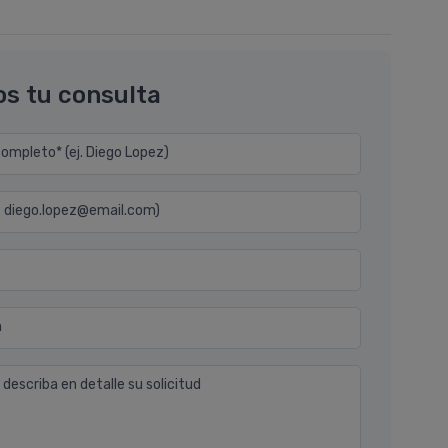
os tu consulta
mpleto* (ej. Diego Lopez)
j. diego.lopez@email.com)
n
 describa en detalle su solicitud