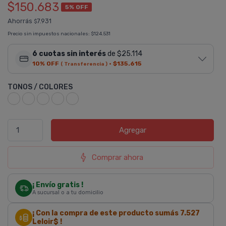
$150.683
5% OFF
Ahorrás
7.931
$
Precio sin impuestos nacionales:
$124.531
6 cuotas sin interés
de $25.114
10% OFF
·
$135.615
( Transferencia )
TONOS / COLORES
Agregar
Comprar ahora
¡ Envío gratis !
A sucursal o a tu domicilio
¡ Con la compra de este producto sumás
7.527
Leloir$ !