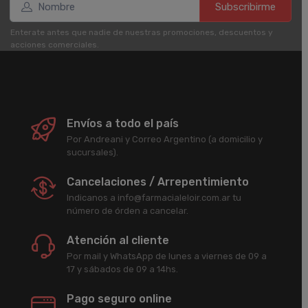
Subscribirme
Enterate antes que nadie de nuestras promociones, descuentos y
acciones comerciales.
Envíos a todo el país
Por Andreani y Correo Argentino (a domicilio y
sucursales).
Cancelaciones / Arrepentimiento
Indicanos a info@farmacialeloir.com.ar tu
número de órden a cancelar.
Atención al cliente
Por mail y WhatsApp de lunes a viernes de 09 a
17 y sábados de 09 a 14hs.
Pago seguro online