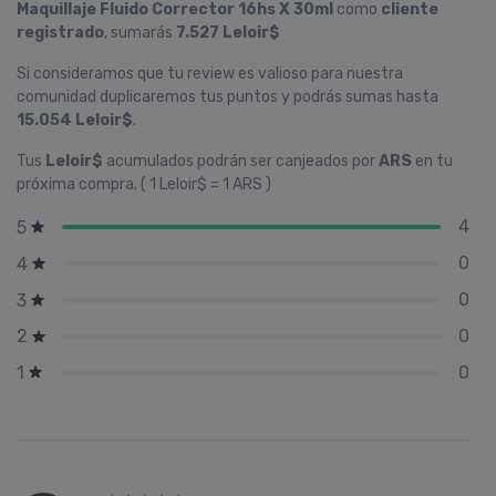
Maquillaje Fluido Corrector 16hs X 30ml
como
cliente
registrado
, sumarás
7.527 Leloir$
Si consideramos que tu review es valioso para nuestra
comunidad duplicaremos tus puntos y podrás sumas hasta
15.054 Leloir$
.
Tus
Leloir$
acumulados podrán ser canjeados por
ARS
en tu
próxima compra. ( 1 Leloir$ = 1 ARS )
4
5
0
4
0
3
0
2
0
1