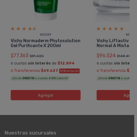
VICHY
VICH
Vichy Normaderm Phytosolution
Vichy Liftactiv Su
Gel Purificante X 200ml
Normal A Mixta
$77.363
$96.524
$81.435
$148.499
6 cuotas
sin interés
de
$12.894
6 cuotas
sin interés
ó Transferencia
$69.627
ó Transferencia
$86.
10%
EXTRA OFF
¡ Envío
GRATIS
y sumás 4.595 Leloir$ !
¡ Envío
GRATIS
y sumás 5.3
Agregar
Agreg
Nuestras sucursales