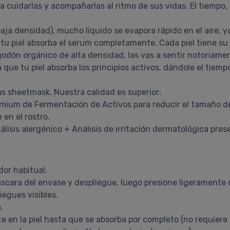
cuidarlas y acompañarlas al ritmo de sus vidas. El tiempo,
ja densidad), mucho líquido se evapora rápido en el aire, y
e tu piel absorba el serum completamente. Cada piel tiene s
odón orgánico de alta densidad, las vas a sentir notoriame
que tu piel absorba los principios activos, dándole el tiempo
s sheetmask. Nuestra calidad es superior:
remium de Fermentación de Activos para reducir el tamaño de
en el rostro.
nálisis alergénico + Análisis de irritación dermatológica pre
dor habitual.
 máscara del envase y despliegue, luego presione ligeramente
iegues visibles.
.
te en la piel hasta que se absorba por completo (no requiere