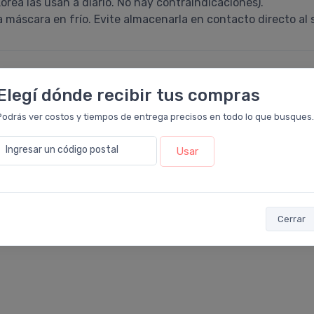
rea las usan a diario. No hay contraindicaciones).
a máscara en frío. Evite almacenarla en contacto directo al s
Elegí dónde recibir tus compras
5
Podrás ver costos y tiempos de entrega precisos en todo lo que busques.
4
3
Ingresar un código postal
Usar
2
1
Cerrar