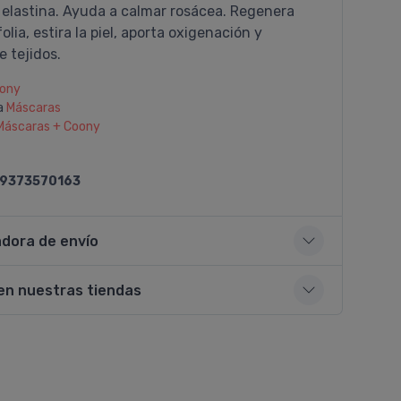
 elastina. Ayuda a calmar rosácea. Regenera
olia, estira la piel, aporta oxigenación y
e tejidos.
ony
a
Máscaras
Máscaras + Coony
9373570163
adora de envío
en nuestras tiendas