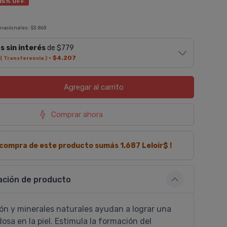
15% OFF
 nacionales:
$3.863
s sin interés
de $779
·
$4.207
( Transferencia )
Agregar
al carrito
Comprar ahora
a compra de este producto sumás
1.687
Leloir$ !
ación de producto
n y minerales naturales ayudan a lograr una
osa en la piel. Estimula la formación del