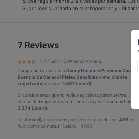
5. Use regularmente 2 a 3 veces por semana. (En Ko
Sugerimos guardarla en el refrigerador y utilizar l
7 Reviews
4.7 / 5.0 - 100% recomendado.
Comprando y valorando
Coony Máscara Premium Con
Esencia De Caracol Pieles Sensibles
como
cliente
registrado
, sumarás
1.687 Leloir$
Si consideramos que tu review es valioso para nuestra
comunidad duplicaremos tus puntos y podrás sumas hasta
3.374 Leloir$
.
Tus
Leloir$
acumulados podrán ser canjeados por
ARS
en
tu próxima compra. ( 1 Leloir$ = 1 ARS )