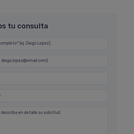
os tu consulta
mpleto* (ej. Diego Lopez)
j. diego.lopez@email.com)
n
 describa en detalle su solicitud