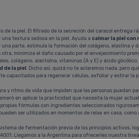
 de la piel. El filtrado de la secreción del caracol entrega
r una textura sedosa en la piel. Ayuda a
calmar la piel con
 una parte, estimula la formación del colágeno, elastina y
a otra, minimiza el daño causado por el envejecimiento prema
les, colágeno, alantoína, vitaminas (A y E) y ácido glicólic
 de la piel
. Dicho así, quizá no te aclaremos nada, pero qu
capacitados para regenerar células, exfoliar y estirar la pie
ura y ritmo de vida que impiden que las personas puedan pa
 esmeró en aplicar la practicidad que necesita la mujer actua
 propias fórmulas con ingredientes seleccionados rigurosa
pueden ser utilizados en momentos de relax en casa, como a
stema de fermentación previa de los principios activos, lo
001. Llegamos a la Argentina para ofrecerles nuestra línea