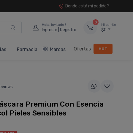
Donde está mi pedido?
0
Hola, invitado !
Mi carrito
Ingresar | Registro
$0
Ofertas
HOT
ias
Farmacia
Marcas
eviews
áscara Premium Con Esencia
ol Pieles Sensibles