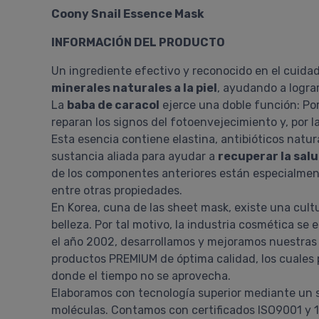
Coony Snail Essence Mask
INFORMACIÓN DEL PRODUCTO
Un ingrediente efectivo y reconocido en el cuidado
minerales naturales a la piel
, ayudando a logra
La
baba de caracol
ejerce una doble función: Por
reparan los signos del fotoenvejecimiento y, por l
Esta esencia contiene elastina, antibióticos natura
sustancia aliada para ayudar a
recuperar la salud
de los componentes anteriores están especialmente 
entre otras propiedades.
En Korea, cuna de las sheet mask, existe una cult
belleza. Por tal motivo, la industria cosmética se
el año 2002, desarrollamos y mejoramos nuestras
productos PREMIUM de óptima calidad, los cuales 
donde el tiempo no se aprovecha.
Elaboramos con tecnología superior mediante un si
moléculas. Contamos con certificados ISO9001 y 14