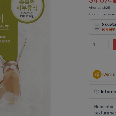
$4.674
Ahorrás
825
$
Precio sin impuestos
6 cuota
10% OFF
¡ Con l
Inform
Humectació
textura sed