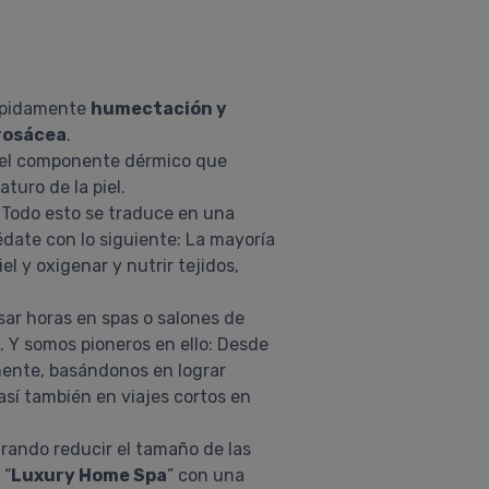
 rápidamente
humectación y
 rosácea
.
 del componente dérmico que
turo de la piel.
o. Todo esto se traduce en una
édate con lo siguiente: La mayoría
l y oxigenar y nutrir tejidos,
sar horas en spas o salones de
l. Y somos pioneros en ello: Desde
mente, basándonos en lograr
sí también en viajes cortos en
grando reducir el tamaño de las
 “
Luxury Home Spa
” con una