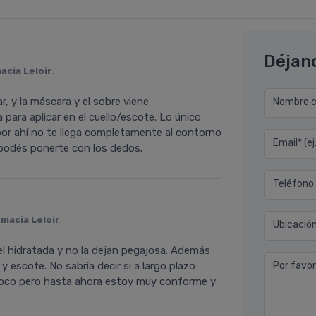
Déjan
acia Leloir
.
ar, y la máscara y el sobre viene
Nombre co
para aplicar en el cuello/escote. Lo único
por ahí no te llega completamente al contorno
Email* (e
 podés ponerte con los dedos.
Teléfono
macia Leloir
.
Ubicació
iel hidratada y no la dejan pegajosa. Además
y escote. No sabría decir si a largo plazo
Por favor
poco pero hasta ahora estoy muy conforme y