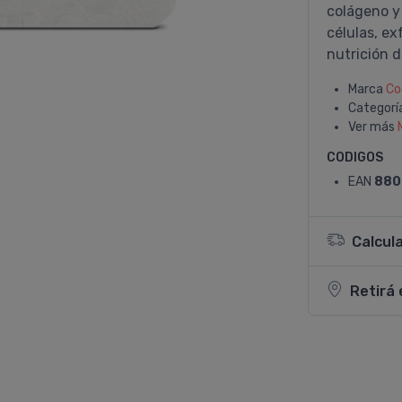
colágeno y
células, exf
nutrición d
Marca
Co
Categorí
Ver más
CODIGOS
EAN
880
Calcul
Retirá 