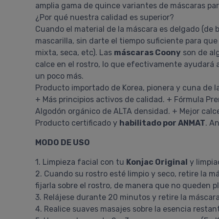
amplia gama de quince variantes de máscaras para 
¿Por qué nuestra calidad es superior?
Cuando el material de la máscara es delgado (de ba
mascarilla, sin darte el tiempo suficiente para qu
mixta, seca, etc). Las
máscaras Coony
son de alg
calce en el rostro, lo que efectivamente ayudará a 
un poco más.
Producto importado de Korea, pionera y cuna de la
+ Más principios activos de calidad. + Fórmula P
Algodón orgánico de ALTA densidad. + Mejor calce 
Producto certificado y
habilitado por ANMAT
. A
MODO DE USO
1. Limpieza facial con tu
Konjac Original
y limpia
2. Cuando su rostro esté limpio y seco, retire la
fijarla sobre el rostro, de manera que no queden pl
3. Relájese durante 20 minutos y retire la máscara
4. Realice suaves masajes sobre la esencia restan