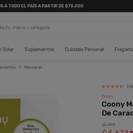
S A TODO EL PAÍS A PARTIR DE $75.000
n Solar
Suplementos
Cuidado Personal
Fraganc
amientos
Máscaras
7 R
Coony
Coony M
De Carac
5.499
$