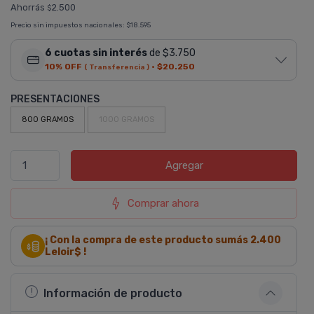
Ahorrás
2.500
$
Precio sin impuestos nacionales:
$18.595
6 cuotas sin interés
de $3.750
10% OFF
·
$20.250
( Transferencia )
PRESENTACIONES
800 GRAMOS
1000 GRAMOS
Agregar
Comprar ahora
¡ Con la compra de este producto sumás
2.400
Leloir$ !
Información de producto