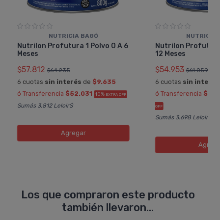
NUTRICIA BAGÓ
NUTRICIA
Nutrilon Profutura 1 Polvo 0 A 6
Nutrilon Profutura
Meses
12 Meses
$57.812
$54.953
$64.235
$61.059
6 cuotas
sin interés
de
$9.635
6 cuotas
sin interés
ó Transferencia
$52.031
ó Transferencia
$49.
10%
EXTRA OFF
Sumás 3.812 Leloir$
OFF
Sumás 3.698 Leloir$
Agregar
Agreg
Los que compraron este producto
también llevaron...