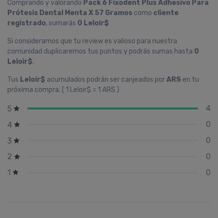
Comprando y valorando
Pack 6 Fixodent Plus Adhesivo Para
Prótesis Dental Menta X 57 Gramos
como
cliente
registrado
, sumarás
0 Leloir$
Si consideramos que tu review es valioso para nuestra
comunidad duplicaremos tus puntos y podrás sumas hasta
0
Leloir$
.
Tus
Leloir$
acumulados podrán ser canjeados por
ARS
en tu
próxima compra. ( 1 Leloir$ = 1 ARS )
4
5
0
4
0
3
0
2
0
1