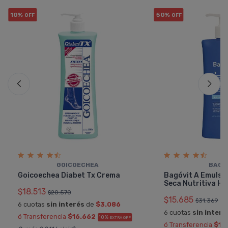
10%
50%
OFF
OFF
GOICOECHEA
BAGÓ
Goicoechea Diabet Tx Crema
Bagóvit A Emulsió
Seca Nutritiva H
$18.513
$20.570
$15.685
$31.369
6 cuotas
sin interés
de
$3.086
6 cuotas
sin interé
ó Transferencia
$16.662
10%
EXTRA OFF
ó Transferencia
$14.