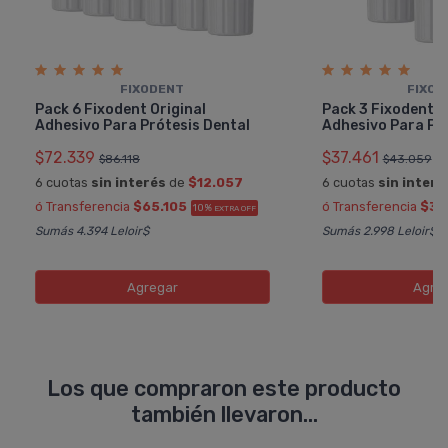
FIXODENT
FIXOD
Pack 6 Fixodent Original
Pack 3 Fixodent O
Adhesivo Para Prótesis Dental
Adhesivo Para Pró
$72.339
$37.461
$86.118
$43.059
6 cuotas
sin interés
de
$12.057
6 cuotas
sin interé
ó Transferencia
$65.105
ó Transferencia
$33
10%
EXTRA OFF
Sumás 4.394 Leloir$
Sumás 2.998 Leloir$
Agregar
Agre
Los que compraron este producto
también llevaron...