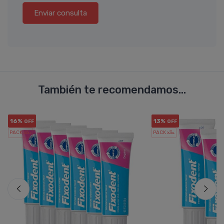
Enviar consulta
También te recomendamos...
16%
13%
OFF
OFF
PACK x6
PACK x3
u.
u.