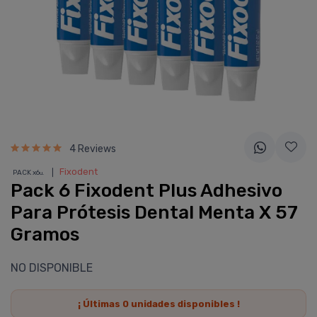
4 Reviews
❘
Fixodent
PACK x6
u.
Pack 6 Fixodent Plus Adhesivo
Para Prótesis Dental Menta X 57
Gramos
NO DISPONIBLE
¡ Últimas
0
unidades disponibles !