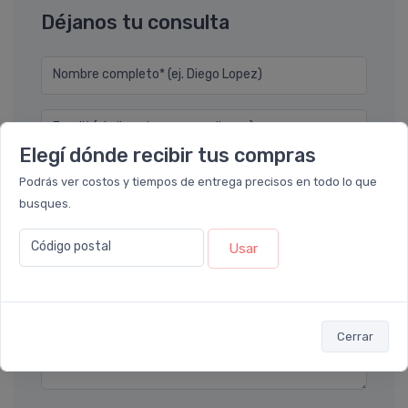
Déjanos tu consulta
Nombre completo* (ej. Diego Lopez)
Email* (ej. diego.lopez@email.com)
Elegí dónde recibir tus compras
Teléfono
Podrás ver costos y tiempos de entrega precisos en todo lo que
busques.
Ubicación
Código postal
Usar
Por favor describa en detalle su solicitud
Cerrar