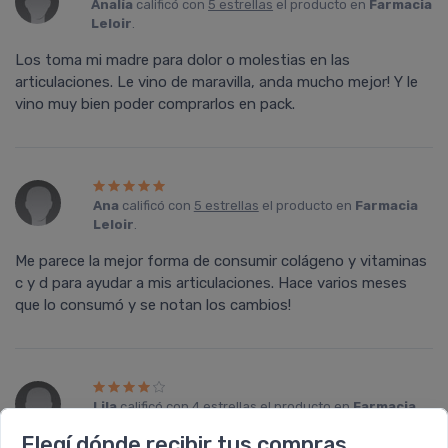
Analí­a
calificó con
5 estrellas
el producto en
Farmacia
Leloir
.
Los toma mi madre para dolor o molestias en las
articulaciones. Le vino de maravilla, anda mucho mejor! Y le
vino muy bien poder comprarlos en pack.
Ana
calificó con
5 estrellas
el producto en
Farmacia
Leloir
.
Me parece la mejor forma de consumir colágeno y vitaminas
c y d para ayudar a mis articulaciones. Hace varios meses
que lo consumó y se notan los cambios!
Lila
calificó con
4 estrellas
el producto en
Farmacia
Leloir
.
Elegí dónde recibir tus compras