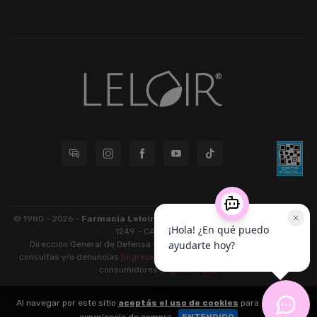
© 1980 - 2026 -
Farmacia Leloir S.R.L.
| CUIT 33609220789 - Larrea
1249 - CABA - CP 1117
Dirección General de Defensa y Protección al Consumidor: Para
consultas y/o denuncias
[ingrese aquí]
| Nación: Defensa de las y los
consumidores
[ingrese aquí]
.
nubixstore®
Al navegar por este sitio
aceptás el uso de cookies
para agilizar tu
v13.08.2