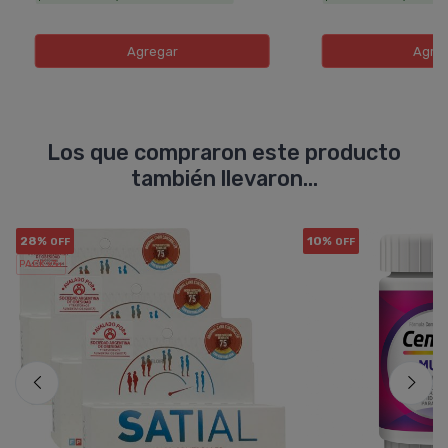
Agregar
Agre
Los que compraron este producto
también llevaron...
28%
10%
OFF
OFF
PACK x3
u.