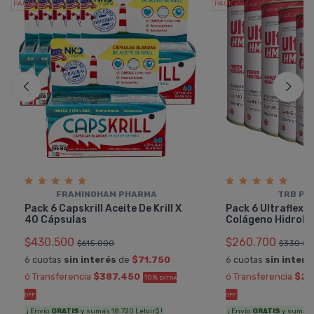
PACK x6
PACK x6
u.
u.
FRAMINGHAM PHARMA
TRB PH
Pack 6 Capskrill Aceite De Krill X
Pack 6 Ultraflex
40 Cápsulas
Colágeno Hidroliz
$430.500
$260.700
$615.000
$330.00
6 cuotas
sin interés
de
$71.750
6 cuotas
sin interé
ó Transferencia
$387.450
ó Transferencia
$23
10%
EXTRA
OFF
OFF
¡ Envío
GRATIS
y sumás 18.720 Leloir$ !
¡ Envío
GRATIS
y sumás 11