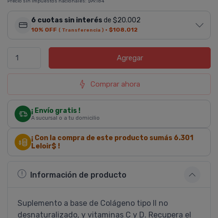
Precio sin impuestos nacionales:
$99.184
6 cuotas sin interés
de $20.002
10% OFF
·
$108.012
( Transferencia )
Agregar
Comprar ahora
¡ Envío gratis !
A sucursal o a tu domicilio
¡ Con la compra de este producto sumás
6.301
Leloir$ !
Información de producto
Suplemento a base de Colágeno tipo II no
desnaturalizado, y vitaminas C y D. Recupera el