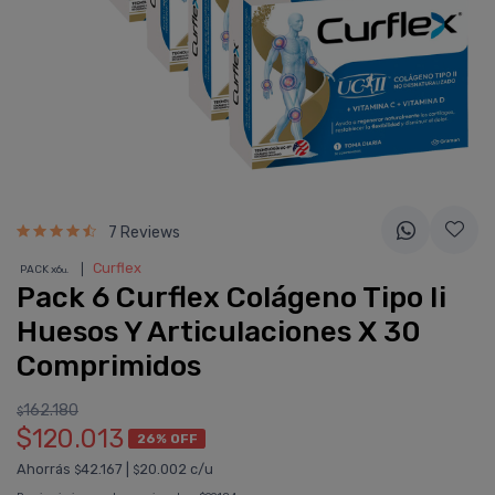
7 Reviews
❘
Curflex
PACK x6
u.
Pack 6 Curflex Colágeno Tipo Ii
Huesos Y Articulaciones X 30
Comprimidos
162.180
$
$120.013
26% OFF
Ahorrás
42.167
|
20.002 c/u
$
$