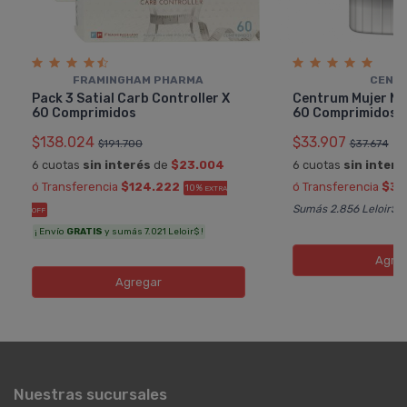
FRAMINGHAM PHARMA
CENT
Pack 3 Satial Carb Controller X
Centrum Mujer Mul
60 Comprimidos
60 Comprimidos
$138.024
$33.907
$191.700
$37.674
6 cuotas
sin interés
de
$23.004
6 cuotas
sin interé
ó Transferencia
$124.222
ó Transferencia
$30
10%
EXTRA
Sumás 2.856 Leloir$
OFF
¡ Envío
GRATIS
y sumás 7.021 Leloir$ !
Agre
Agregar
Nuestras sucursales