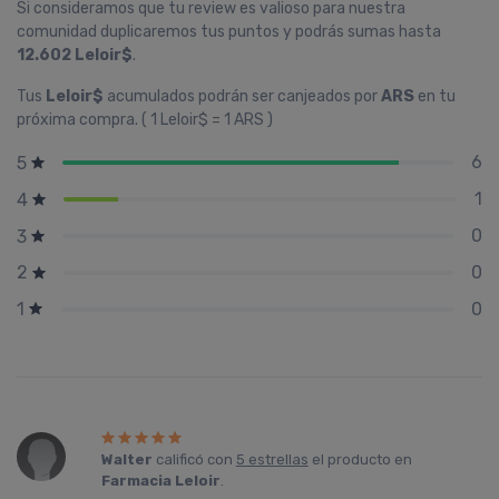
Si consideramos que tu review es valioso para nuestra
comunidad duplicaremos tus puntos y podrás sumas hasta
12.602 Leloir$
.
Tus
Leloir$
acumulados podrán ser canjeados por
ARS
en tu
próxima compra. ( 1 Leloir$ = 1 ARS )
6
5
1
4
0
3
0
2
0
1
Walter
calificó con
5 estrellas
el producto en
Farmacia Leloir
.