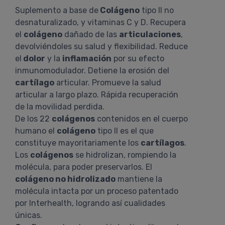
Suplemento a base de
Colágeno
tipo II no
desnaturalizado, y vitaminas C y D. Recupera
el
colágeno
dañado de las
articulaciones
,
devolviéndoles su salud y flexibilidad. Reduce
el
dolor
y la
inflamación
por su efecto
inmunomodulador. Detiene la erosión del
cartílago
articular. Promueve la salud
articular a largo plazo. Rápida recuperación
de la movilidad perdida.
De los 22
colágenos
contenidos en el cuerpo
humano el
colágeno
tipo II es el que
constituye mayoritariamente los
cartílagos
.
Los
colágenos
se hidrolizan, rompiendo la
molécula, para poder preservarlos. El
colágeno no hidrolizado
mantiene la
molécula intacta por un proceso patentado
por Interhealth, logrando así cualidades
únicas.