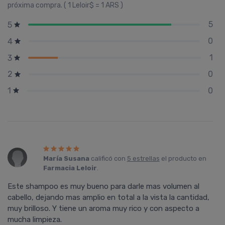
próxima compra. ( 1 Leloir$ = 1 ARS )
5
5
0
4
1
3
0
2
0
1
María Susana
calificó con
5 estrellas
el producto en
Farmacia Leloir
.
Este shampoo es muy bueno para darle mas volumen al
cabello, dejando mas amplio en total a la vista la cantidad,
muy brilloso. Y tiene un aroma muy rico y con aspecto a
mucha limpieza.