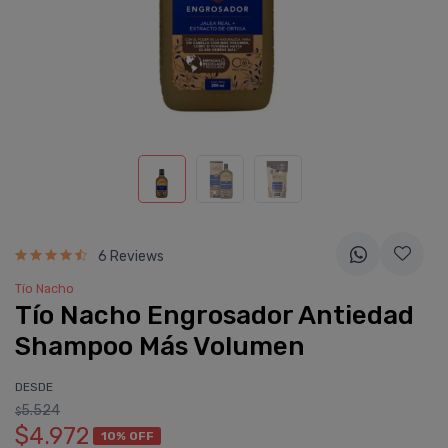
6 Reviews
Tí­o Nacho
Tí­o Nacho Engrosador Antiedad
Shampoo Más Volumen
DESDE
5.524
$
$4.972
10% OFF