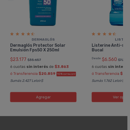
DERMAGLÓS
LISTER
Dermaglós Protector Solar
Listerine Anti-sar
Emulsión Fps50 X 250ml
Bucal
$23.177
Desde
$6.560
$35.657
$7.289
6 cuotas
sin interés
de
$3.863
6 cuotas
sin interés
ó Transferencia
$20.859
ó Transferencia
$5.9
10%
EXTRA OFF
Sumás 2.427 Leloir$
Sumás 1.762 Leloir$
Agregar
Ver opci