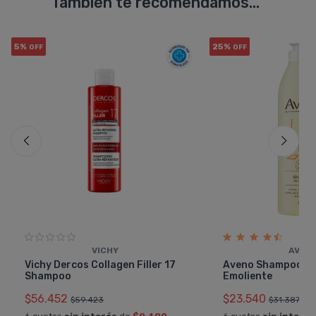
También te recomendamos...
5%
25%
OFF
OFF
VICHY
AVEN
Vichy Dercos Collagen Filler 17
Aveno Shampoo Hi
Shampoo
Emoliente
$56.452
$23.540
$59.423
$31.387