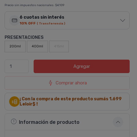
Precio sin impuestos nacionales:
$4.109
6 cuotas sin interés
10% OFF
( Transferencia )
PRESENTACIONES
200ml
400ml
415ml
Agregar
Comprar ahora
¡ Con la compra de este producto sumás
1.699
Leloir$ !
Información de producto