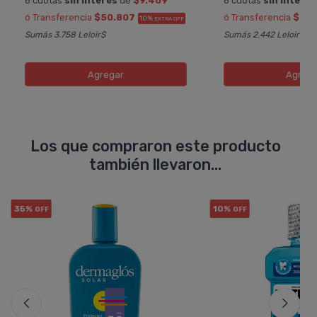
6 cuotas
sin interés
de
$9.409
6 cuotas
sin interés
ó Transferencia
$50.807
ó Transferencia
$21.
10%
EXTRA OFF
Sumás 3.758 Leloir$
Sumás 2.442 Leloir$
Agregar
Agreg
Los que compraron este producto
también llevaron...
35%
10%
OFF
OFF