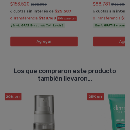
$153.520
$88.781
$202.000
$136.586
6 cuotas
sin interés
de
$25.587
6 cuotas
sin interé
ó Transferencia
$138.168
ó Transferencia
$79
10%
EXTRA OFF
¡ Envío
GRATIS
y sumás 7.641 Leloir$ !
¡ Envío
GRATIS
y sumás 5.
Agregar
Agreg
Los que compraron este producto
también llevaron...
20%
25%
OFF
OFF