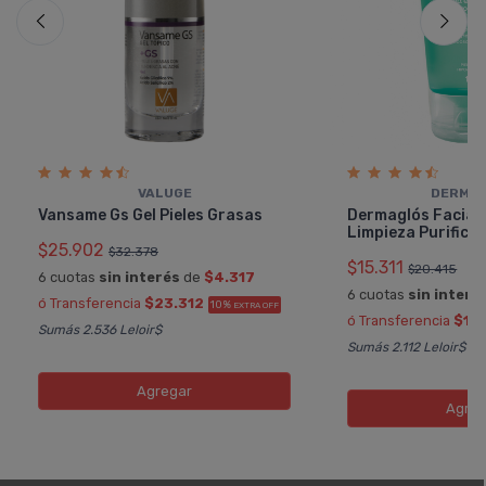
VALUGE
DERMA
Vansame Gs Gel Pieles Grasas
Dermaglós Facial 
Limpieza Purifica
$25.902
$32.378
$15.311
$20.415
6 cuotas
sin interés
de
$4.317
6 cuotas
sin interé
ó Transferencia
$23.312
10%
EXTRA OFF
ó Transferencia
$13
Sumás 2.536 Leloir$
Sumás 2.112 Leloir$
Agregar
Agreg