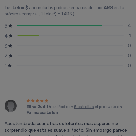
Tus
Leloir$
acumulados podrán ser canjeados por
ARS
en tu
próxima compra. ( 1 Leloir$ = 1 ARS )
4
5
1
4
0
3
0
2
0
1
Elina Judith
calificó con
5 estrellas
el producto en
Farmacia Leloir
.
Acostumbrada usar otras exfoliantes más ásperas me
sorprendió que esta es suave al tacto. Sin embargo parece