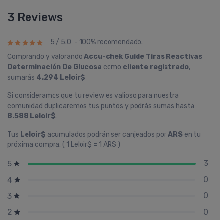
3 Reviews
5 / 5.0 - 100% recomendado.
Comprando y valorando
Accu-chek Guide Tiras Reactivas
Determinación De Glucosa
como
cliente registrado
,
sumarás
4.294 Leloir$
Si consideramos que tu review es valioso para nuestra
comunidad duplicaremos tus puntos y podrás sumas hasta
8.588 Leloir$
.
Tus
Leloir$
acumulados podrán ser canjeados por
ARS
en tu
próxima compra. ( 1 Leloir$ = 1 ARS )
3
5
0
4
0
3
0
2