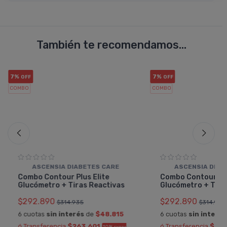
También te recomendamos...
7%
7%
OFF
OFF
COMBO
COMBO
ASCENSIA DIABETES CARE
ASCENSIA DIAB
Combo Contour Plus Elite
Combo Contour Pl
Glucómetro + Tiras Reactivas
Glucómetro + Tira
$292.890
$292.890
$314.935
$314.935
6 cuotas
sin interés
de
$48.815
6 cuotas
sin interés
ó Transferencia
$263.601
ó Transferencia
$263