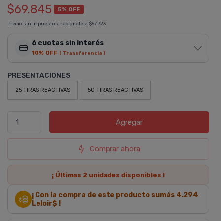
$69.845
5% OFF
Precio sin impuestos nacionales:
$57.723
6 cuotas sin interés
10% OFF
( Transferencia )
PRESENTACIONES
25 TIRAS REACTIVAS
50 TIRAS REACTIVAS
Agregar
Comprar ahora
¡ Últimas
2
unidades disponibles !
¡ Con la compra de este producto sumás
4.294
Leloir$ !