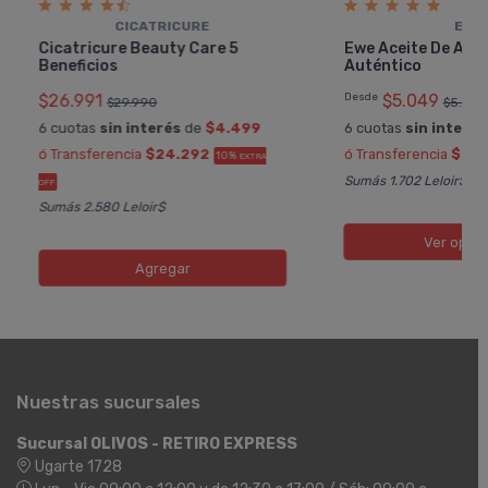
CICATRICURE
EWE
Cicatricure Beauty Care 5
Ewe Aceite De Alm
Beneficios
Auténtico
$26.991
Desde
$5.049
$29.990
$5.610
6 cuotas
sin interés
de
$4.499
6 cuotas
sin interés
ó Transferencia
$24.292
ó Transferencia
$4.
10%
EXTRA
Sumás 1.702 Leloir$
OFF
Sumás 2.580 Leloir$
Ver opci
Agregar
Nuestras sucursales
Sucursal OLIVOS - RETIRO EXPRESS
Ugarte 1728