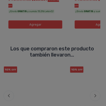
10%
EXTRA
OFF
OFF
¡ Envío
GRATIS
y sumás 13.216 Leloir$ !
¡ Envío
GRATIS
y sumás 13.
Agregar
Agreg
Los que compraron este producto
también llevaron...
10%
10%
OFF
OFF