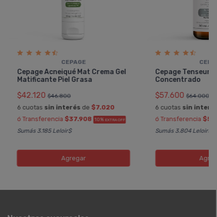
CEPAGE
CEPA
Cepage Acneiqué Mat Crema Gel
Cepage Tenseur H
Matificante Piel Grasa
Concentrado
$42.120
$57.600
$46.800
$64.000
6 cuotas
sin interés
de
$7.020
6 cuotas
sin interé
ó Transferencia
$37.908
ó Transferencia
$51
10%
EXTRA OFF
Sumás 3.185 Leloir$
Sumás 3.804 Leloir$
Agregar
Agreg