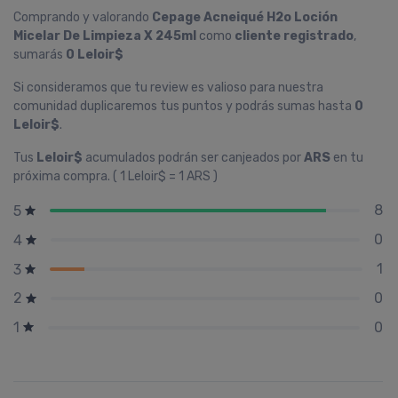
Comprando y valorando
Cepage Acneiqué H2o Loción
Micelar De Limpieza X 245ml
como
cliente registrado
,
sumarás
0 Leloir$
Si consideramos que tu review es valioso para nuestra
comunidad duplicaremos tus puntos y podrás sumas hasta
0
Leloir$
.
Tus
Leloir$
acumulados podrán ser canjeados por
ARS
en tu
próxima compra. ( 1 Leloir$ = 1 ARS )
8
5
0
4
1
3
0
2
0
1