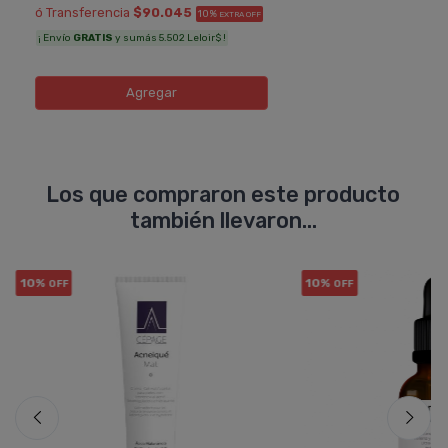
ó Transferencia
$90.045
10%
EXTRA OFF
¡ Envío
GRATIS
y sumás 5.502 Leloir$ !
Agregar
Los que compraron este producto
también llevaron...
10%
10%
OFF
OFF