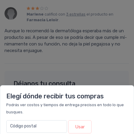
Marlene
calificó con
3 estrellas
el producto en
Farmacia Leloir
.
Aunque lo recomendó la dermatóloga esperaba más de un
producto asi. A pesar de eso se podrí­a decir que cumple mí­
nimamente con su función, no deja la piel pegajosa y no
necesita enjuague.
Déjanos tu consulta
Elegí dónde recibir tus compras
Nombre completo* (ej. Diego Lopez)
Podrás ver costos y tiempos de entrega precisos en todo lo que
busques.
Email* (ej. diego.lopez@email.com)
Código postal
Usar