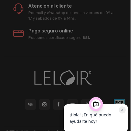
Atención al cliente
Por mail y WhatsApp de lunes a viernes de 09 a
17 y sábados de 09 a 14hs.
Pago seguro online
Poseemos certificado seguro
SSL