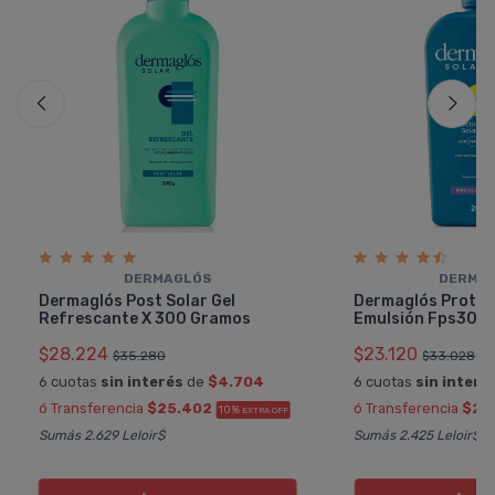
DERMAGLÓS
DERMA
Dermaglós Post Solar Gel
Dermaglós Protec
Refrescante X 300 Gramos
Emulsión Fps30 X
$28.224
$23.120
$35.280
$33.028
6 cuotas
sin interés
de
$4.704
6 cuotas
sin interé
ó Transferencia
$25.402
ó Transferencia
$20
10%
EXTRA OFF
Sumás 2.629 Leloir$
Sumás 2.425 Leloir$