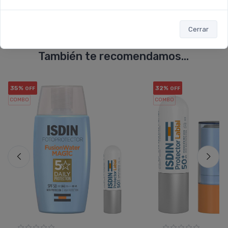
Cerrar
También te recomendamos...
35%
32%
OFF
OFF
COMBO
COMBO