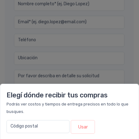
Nombre completo* (ej. Diego Lopez)
Email* (ej. diego.lopez@email.com)
Teléfono
Ubicación
Por favor describa en detalle su solicitud
Elegí dónde recibir tus compras
Podrás ver costos y tiempos de entrega precisos en todo lo que
busques.
Enviar consulta
Código postal
Usar