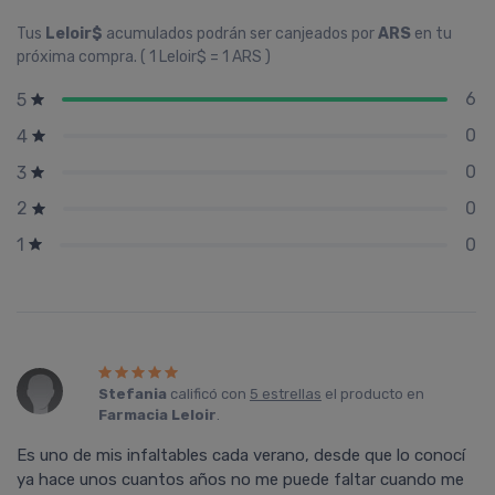
Tus
Leloir$
acumulados podrán ser canjeados por
ARS
en tu
próxima compra. ( 1 Leloir$ = 1 ARS )
6
5
0
4
0
3
0
2
0
1
Stefania
calificó con
5 estrellas
el producto en
Farmacia Leloir
.
Es uno de mis infaltables cada verano, desde que lo conocí
ya hace unos cuantos años no me puede faltar cuando me