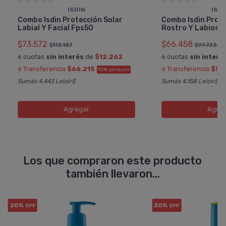
ISDIN
ISDI
Combo Isdin Protección Solar
Combo Isdin Prote
Labial Y Facial Fps50
Rostro Y Labios
$73.572
$66.458
$113.187
$97.733
6 cuotas
sin interés
de
$12.262
6 cuotas
sin interé
ó Transferencia
$66.215
ó Transferencia
$59
10%
EXTRA OFF
Sumás 4.443 Leloir$
Sumás 4.158 Leloir$
Agregar
Agreg
Los que compraron este producto
también llevaron...
20%
30%
OFF
OFF