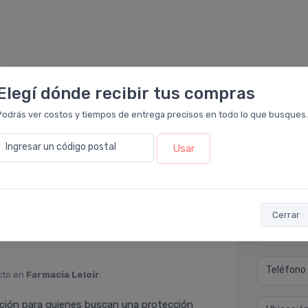
Elegí dónde recibir tus compras
Podrás ver costos y tiempos de entrega precisos en todo lo que busques.
Déjan
Ingresar un código postal
Usar
acia Leloir
.
mpoco mancha las prendas, de secado rapido,
Nombre co
recomendable.
Cerrar
Email* (e
Teléfono
cto en
Farmacia Leloir
.
ción para quienes buscan una protección