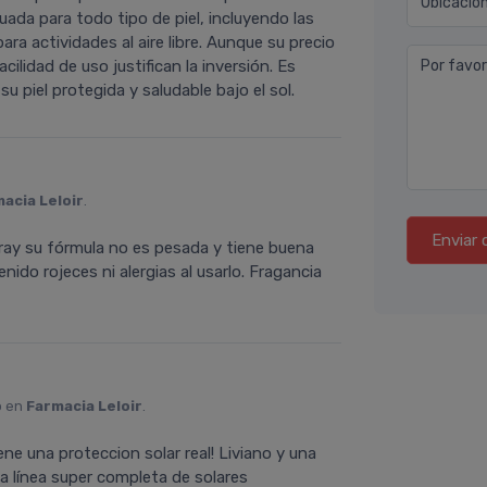
Ubicació
ecuada para todo tipo de piel, incluyendo las
ara actividades al aire libre. Aunque su precio
cilidad de uso justifican la inversión. Es
Por favor
piel protegida y saludable bajo el sol.
acia Leloir
.
Enviar 
ray su fórmula no es pesada y tiene buena
ido rojeces ni alergias al usarlo. Fragancia
o en
Farmacia Leloir
.
ene una proteccion solar real! Liviano y una
a línea super completa de solares