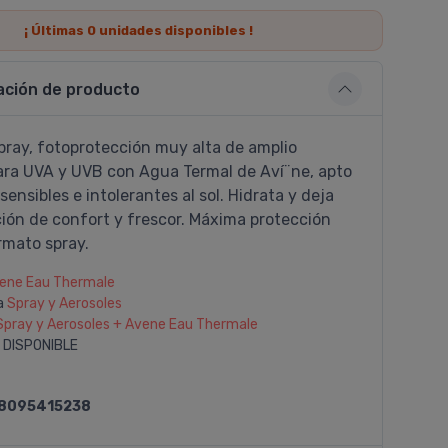
¡ Últimas
0
unidades disponibles !
ación de producto
pray, fotoprotección muy alta de amplio
ara UVA y UVB con Agua Termal de Aví¨ne, apto
 sensibles e intolerantes al sol. Hidrata y deja
ión de confort y frescor. Máxima protección
rmato spray.
ene Eau Thermale
a
Spray y Aerosoles
Spray y Aerosoles + Avene Eau Thermale
 DISPONIBLE
8095415238