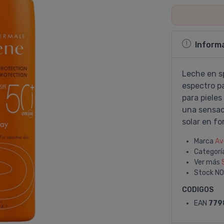
Inform
Leche en s
espectro p
para pieles
una sensac
solar en fo
Marca
Av
Categorí
Ver más
Stock
NO
CODIGOS
EAN
779