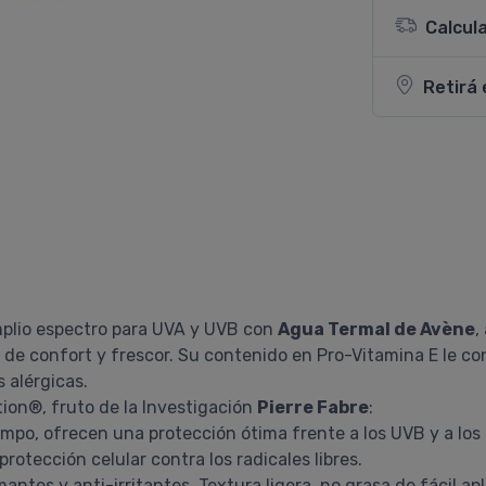
Calcul
Retirá 
plio espectro para UVA y UVB con
Agua Termal de Avène
,
n de confort y frescor. Su contenido en Pro-Vitamina E le co
 alérgicas.
tion®, fruto de la Investigación
Pierre Fabre
:
iempo, ofrecen una protección ótima frente a los UVB y a los 
protección celular contra los radicales libres.
antes y anti-irritantes. Textura ligera, no grasa de fácil apl