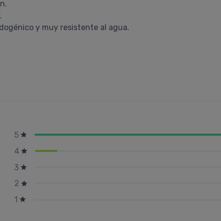
n.
.
dogénico y muy resistente al agua.
5
4
3
2
1