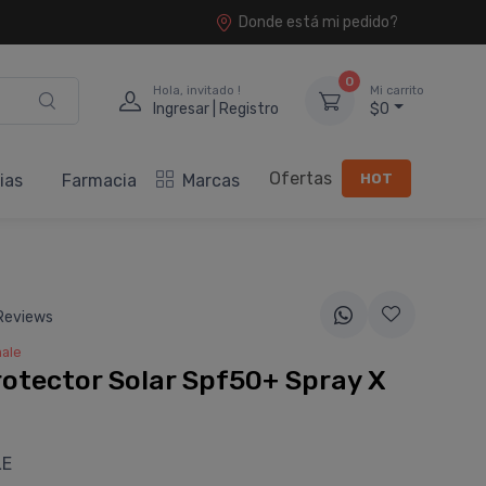
Donde está mi pedido?
0
Hola, invitado !
Mi carrito
Ingresar | Registro
$0
Ofertas
HOT
ias
Farmacia
Marcas
Reviews
ale
otector Solar Spf50+ Spray X
LE