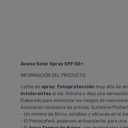
Avene Solar Spray SPF 50+
INFORMACIÓN DEL PRODUCTO
Leche en
spray
,
fotoprotección
muy alta de am
intolerantes
al sol. Hidrata y deja una sensació
Elaborado para minimizar los riesgos de reacciones
Asociación exclusiva de activos, Sunsitive Protec
- Un mínimo de filtros, estables y eficaces en el t
- El Pretocoferil, poderoso antioxidante, para una 
- El
Agua Termal de Avène
, con propiedades calm