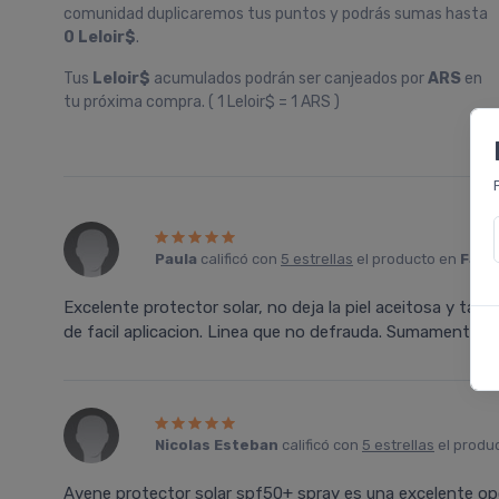
comunidad duplicaremos tus puntos y podrás sumas hasta
0 Leloir$
.
Tus
Leloir$
acumulados podrán ser canjeados por
ARS
en
tu próxima compra. ( 1 Leloir$ = 1 ARS )
Paula
calificó con
5 estrellas
el producto en
Farm
Excelente protector solar, no deja la piel aceitosa y ta
de facil aplicacion. Linea que no defrauda. Sumamente 
Nicolas Esteban
calificó con
5 estrellas
el produ
Avene protector solar spf50+ spray es una excelente op