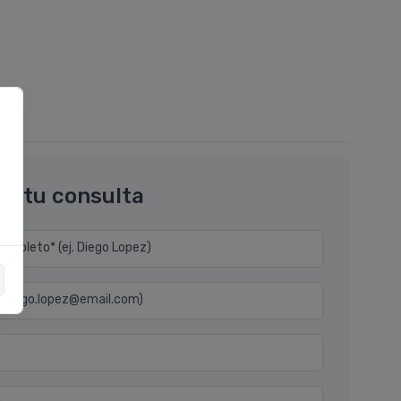
os tu consulta
mpleto* (ej. Diego Lopez)
j. diego.lopez@email.com)