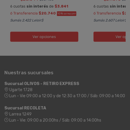
6 cuotas
sin interés
de
$3.841
6 cuotas
sin interé
ó Transferencia
$20.740
ó Transferencia
$24
10%
EXTRA OFF
Sumás 2.422 Leloir$
Sumás 2.607 Leloir$
Ver opciones
Ver opc
Nuestras sucursales
Sucursal OLIVOS - RETIRO EXPRESS
Ugarte 1728
Lun - Vie 09:00 a 12:00 y de 12:30 a 17:00 / Sáb: 09:00 a 14:00
Sucursal RECOLETA
Larrea 1249
Lun - Vie: 09:00 a 20:00hs / Sáb: 09:00 a 14:00hs