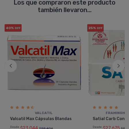
Los que compraron este producto
también llevaron...
40%
25%
OFF
OFF
VALCATIL
FRAMINGHA
Valcatil Max Cápsulas Blandas
Satial Carb Contr
Desde
$23.044
Desde
$27.675
$38.406
$36.