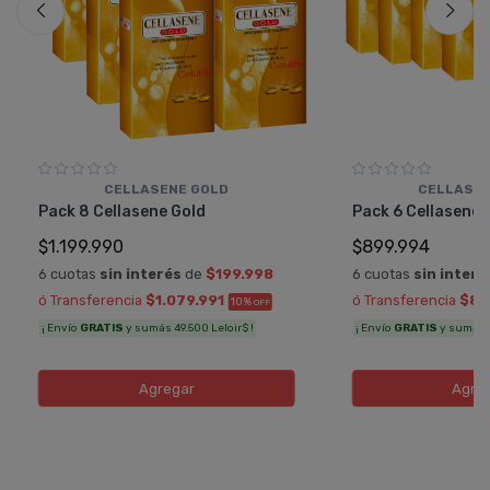
CELLASENE GOLD
CELLASEN
Pack 8 Cellasene Gold
Pack 6 Cellasene 
$1.199.990
$899.994
6 cuotas
sin interés
de
$199.998
6 cuotas
sin interé
ó Transferencia
$1.079.991
ó Transferencia
$80
10%
OFF
¡ Envío
GRATIS
y sumás 49.500 Leloir$ !
¡ Envío
GRATIS
y sumás 3
Agregar
Agre