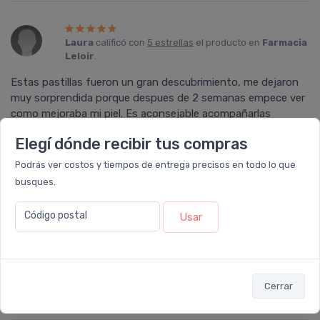
Laura
calificó con
5 estrellas
el producto en
Farmacia
Leloir
.
Estas pastillas fueron un gran descubrimiento, me dejaron
muy sorprendida porque despues de 2 semanas empece ver
como mejoraba mi piel. Es aconsejable acompañarlas
tomando mucha agua. Recomendadas!
Elegí dónde recibir tus compras
Podrás ver costos y tiempos de entrega precisos en todo lo que
busques.
VerÃ³nica
calificó con
5 estrellas
el producto en
Código postal
Farmacia Leloir
.
Usar
Gran producto! Rápidamente noté una mejora visible en la
celulitis de mis muslos y piernas. La piel está más suave y
tersa. Sin dudas voy a volver a comprarlo para continuar con
Cerrar
el tratamiento!