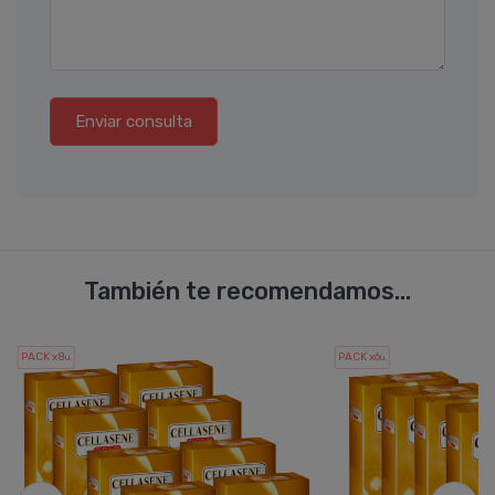
Enviar consulta
También te recomendamos...
PACK x8
PACK x6
u.
u.