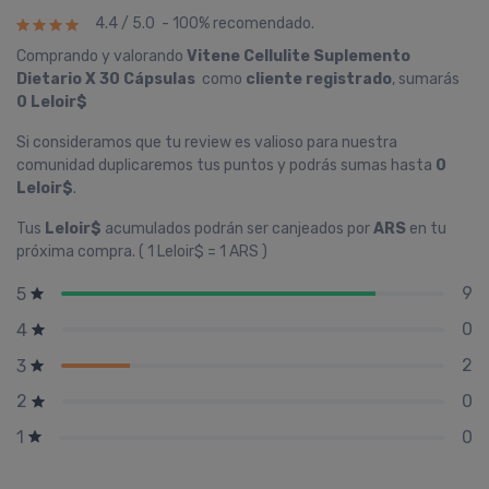
4.4 / 5.0 - 100% recomendado.
Comprando y valorando
Vitene Cellulite Suplemento
Dietario X 30 Cápsulas
como
cliente registrado
, sumarás
0 Leloir$
Si consideramos que tu review es valioso para nuestra
comunidad duplicaremos tus puntos y podrás sumas hasta
0
Leloir$
.
Tus
Leloir$
acumulados podrán ser canjeados por
ARS
en tu
próxima compra. ( 1 Leloir$ = 1 ARS )
9
5
0
4
2
3
0
2
0
1