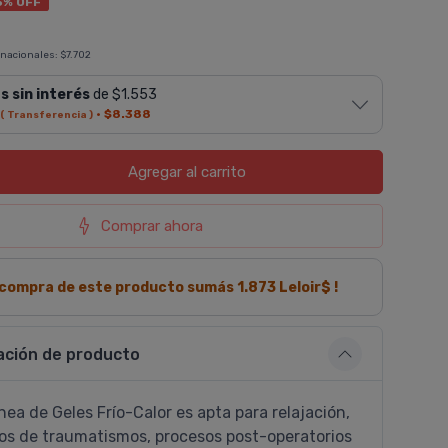
5% OFF
 nacionales:
$7.702
s sin interés
de $1.553
·
$8.388
( Transferencia )
Agregar
al carrito
Comprar ahora
a compra de este producto sumás
1.873
Leloir$ !
ación de producto
­nea de Geles Frí­o-Calor es apta para relajación,
os de traumatismos, procesos post-operatorios