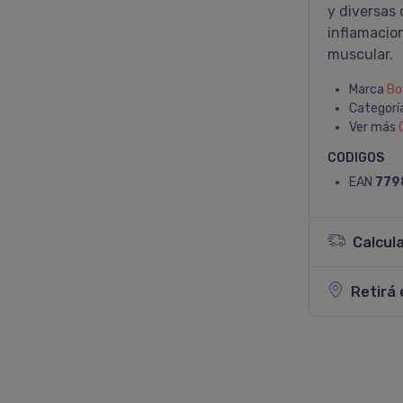
y diversas
inflamacio
muscular.
Marca
Bo
Categorí
Ver más
CODIGOS
EAN
779
Calcul
Retirá 