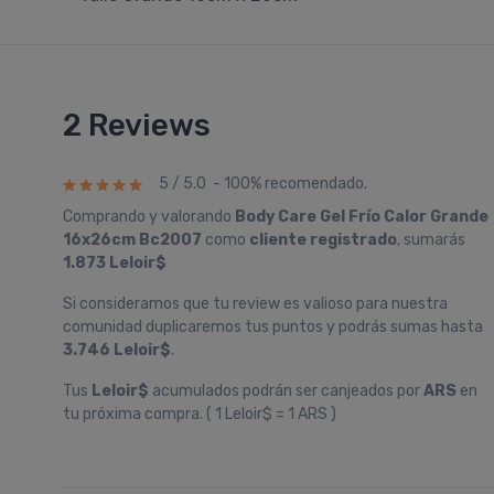
2 Reviews
5 / 5.0 - 100% recomendado.
Comprando y valorando
Body Care Gel Frí­o Calor Grande
16x26cm Bc2007
como
cliente registrado
, sumarás
1.873 Leloir$
Si consideramos que tu review es valioso para nuestra
comunidad duplicaremos tus puntos y podrás sumas hasta
3.746 Leloir$
.
Tus
Leloir$
acumulados podrán ser canjeados por
ARS
en
tu próxima compra. ( 1 Leloir$ = 1 ARS )