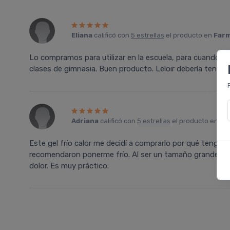
Eliana
calificó con
5 estrellas
el producto en
Farm
Lo compramos para utilizar en la escuela, para cuando lo
clases de gimnasia. Buen producto. Leloir debería tener 
Adriana
calificó con
5 estrellas
el producto en
Fa
Este gel frí­o calor me decidí­ a comprarlo por qué teng
recomendaron ponerme frí­o. Al ser un tamaño grande es
dolor. Es muy práctico.