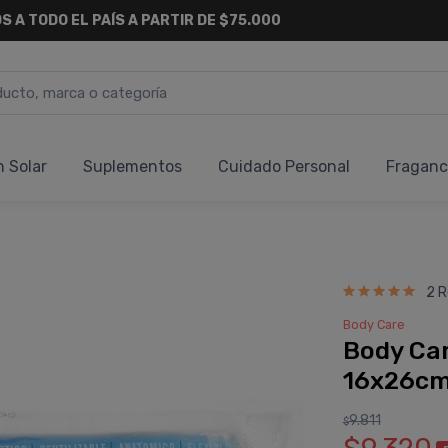
6 CUOTAS SIN INTERÉS
Y 18 CUOTAS FIJAS !
n Solar
Suplementos
Cuidado Personal
Fraganc
2 R
Body Care
Body Car
16x26cm
9.811
$