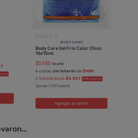
BODY CARE
Body Care Gel Frí­o Calor Chico
16x15cm
$5.930
$6.242
77
6 cuotas
sin interés
de
$988
RA OFF
ó Transferencia
$5.337
10%
EXTRA OFF
Sumás 1.737 Leloir$
Agregar
al carrito
varon...