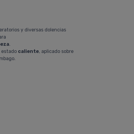
ratorios y diversas dolencias
ara
beza
.
n estado
caliente
, aplicado sobre
lumbago.