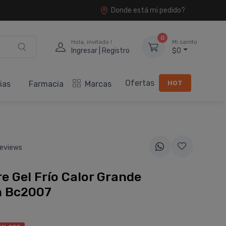
Donde está mi pedido?
0
Hola, invitado !
Mi carrito
Ingresar | Registro
$0
Ofertas
HOT
ias
Farmacia
Marcas
eviews
e Gel Frí­o Calor Grande
 Bc2007