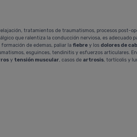
relajación, tratamientos de traumatismos, procesos post-ope
tiálgico que ralentiza la conducción nerviosa, es adecuado p
la formación de edemas, paliar la
fiebre
y los
dolores de ca
matismos, esguinces, tendinitis y esfuerzos articulares. E
rros
y
tensión muscular
, casos de
artrosis
, tortícolis y 