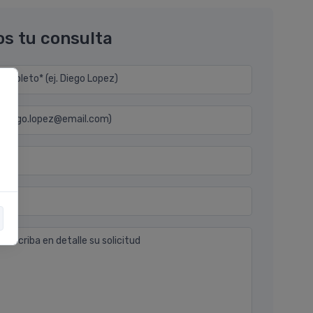
os tu consulta
mpleto* (ej. Diego Lopez)
j. diego.lopez@email.com)
n
 describa en detalle su solicitud