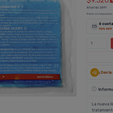
$9.320
Ahorrás
491
$
Precio sin impuestos
6 cuota
10% OFF
¡ Con l
Inform
La nueva lí
tratamient