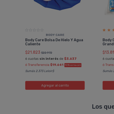
BODY CARE
Body Care Bolsa De Hielo Y Agua
Body C
Caliente
Grand
$21.823
$13.8
$22.972
6 cuotas
sin interés
de
$3.637
6 cuot
ó Transferencia
$19.641
ó Tran
10%
EXTRA OFF
Sumás 2.373 Leloir$
Sumás 2
Agregar
al carrito
Los que