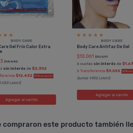
BODY CARE
BODY CARE
are Gel Frí­o Calor Extra
Body Care Antifaz De Gel
e
$10.061
$10.591
13
$14.540
6 cuotas
sin interés
de
$1.6
as
sin interés
de
$2.302
ó Transferencia
$9.055
10%
EXT
sferencia
$12.432
10%
EXTRA OFF
Sumás 1.902 Leloir$
.053 Leloir$
Agregar
al carrito
Agregar
al carrito
 compraron este producto también lle