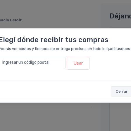
Déjan
acia Leloir
.
s niños sufren algún golpe o algo, en sus
Nombre co
Elegí dónde recibir tus compras
más en stock.
Podrás ver costos y tiempos de entrega precisos en todo lo que busques.
Email* (e
Ingresar un código postal
Usar
Teléfono
rmacia Leloir
.
o un problema en un hombro, y me
Ubicació
 muy abarcativo, toma muy bien la zona de
Cerrar
Por favor