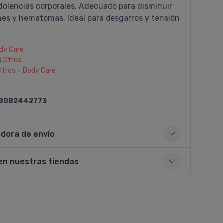
 dolencias corporales. Adecuado para disminuir
nes y hematomas. Ideal para desgarros y tensión
dy Care
a
Otros
Otros + Body Care
8082442773
adora de envío
en nuestras tiendas