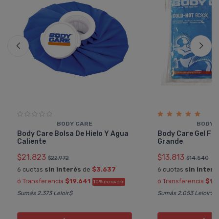
BODY CARE
BODY 
Body Care Bolsa De Hielo Y Agua
Body Care Gel Frí­
Caliente
Grande
$21.823
$13.813
$22.972
$14.540
6 cuotas
sin interés
de
$3.637
6 cuotas
sin interé
ó Transferencia
$19.641
ó Transferencia
$12
10%
EXTRA OFF
Sumás 2.373 Leloir$
Sumás 2.053 Leloir$