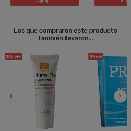
Agregar
Agre
Los que compraron este producto
también llevaron...
20%
5%
OFF
OFF