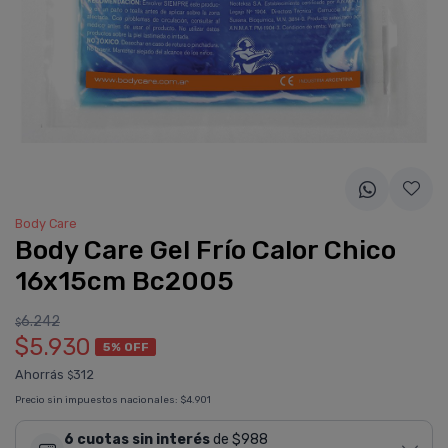
Body Care
Body Care Gel Frí­o Calor Chico
16x15cm Bc2005
6.242
$
$5.930
5% OFF
Ahorrás
312
$
Precio sin impuestos nacionales:
$4.901
6 cuotas sin interés
de $988