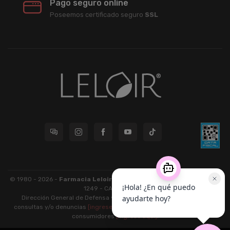
Pago seguro online
Poseemos certificado seguro
SSL
© 1980 - 2026 -
Farmacia Leloir S.R.L.
| CUIT 33609220789 - Larrea
1249 - CABA - CP 1117
Dirección General de Defensa y Protección al Consumidor: Para
consultas y/o denuncias
[ingrese aquí]
| Nación: Defensa de las y los
consumidores
[ingrese aquí]
.