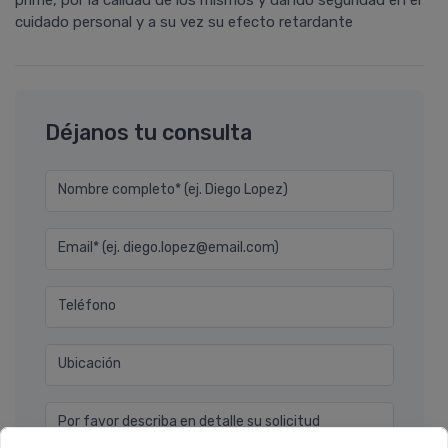
prime, por la calidad de los mismos y dando seguridad en el
cuidado personal y a su vez su efecto retardante
Déjanos tu consulta
Nombre completo* (ej. Diego Lopez)
Email* (ej. diego.lopez@email.com)
Teléfono
Ubicación
Por favor describa en detalle su solicitud