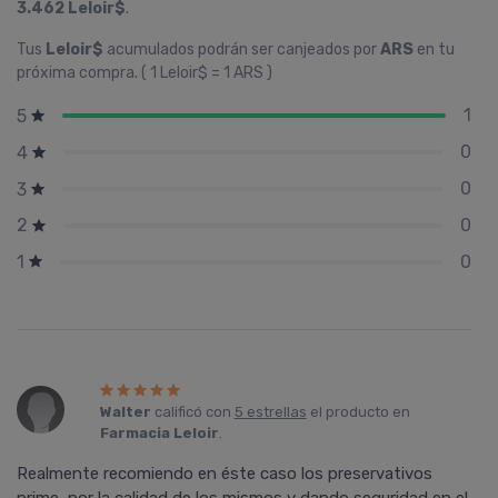
3.462 Leloir$
.
Tus
Leloir$
acumulados podrán ser canjeados por
ARS
en tu
próxima compra. ( 1 Leloir$ = 1 ARS )
1
5
0
4
0
3
0
2
0
1
Walter
calificó con
5 estrellas
el producto en
Farmacia Leloir
.
Realmente recomiendo en éste caso los preservativos