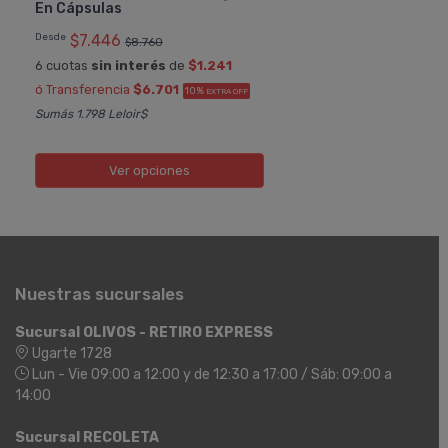
En Cápsulas
Desde
$7.446
$8.760
6 cuotas
sin interés
de
$1.241
ó Transferencia
$6.701
10%
EXTRA OFF
Sumás 1.798 Leloir$
Ver opciones
Nuestras sucursales
Sucursal OLIVOS - RETIRO EXPRESS
Ugarte 1728
Lun - Vie 09:00 a 12:00 y de 12:30 a 17:00 / Sáb: 09:00 a
14:00
Sucursal RECOLETA