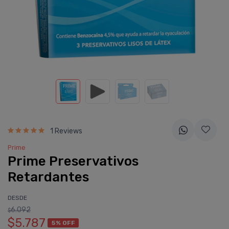
1 Reviews
Prime
Prime Preservativos
Retardantes
DESDE
6.092
$
$5.787
5% OFF