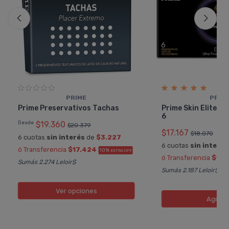
PRIME
PRIM
Prime Preservativos Tachas
Prime Skin Elite P
6
Desde
$19.360
$20.379
$17.167
$18.070
6 cuotas
sin interés
de
$3.227
6 cuotas
sin interés
ó Transferencia
$17.424
10%
EXTRA OFF
ó Transferencia
$15.
Sumás 2.274 Leloir$
Sumás 2.187 Leloir$
Ver opciones
Agreg