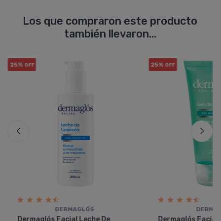
Los que compraron este producto
también llevaron...
25%
25%
OFF
OFF
DERMAGLÓS
DERMA
Dermaglós Facial Leche De
Dermaglós Facial 