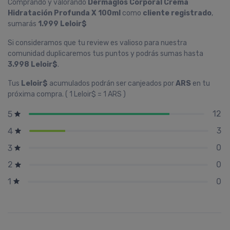
Comprando y valorando
Dermaglós Corporal Crema
Hidratación Profunda X 100ml
como
cliente registrado
,
sumarás
1.999 Leloir$
Si consideramos que tu review es valioso para nuestra
comunidad duplicaremos tus puntos y podrás sumas hasta
3.998 Leloir$
.
Tus
Leloir$
acumulados podrán ser canjeados por
ARS
en tu
próxima compra. ( 1 Leloir$ = 1 ARS )
12
5
3
4
0
3
0
2
0
1