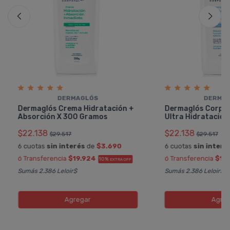
DERMAGLÓS
DERMA
Dermaglós Crema Hidratación +
Dermaglós Corpor
Absorción X 300 Gramos
Ultra Hidratación
$22.138
$22.138
$29.517
$29.517
6 cuotas
sin interés
de
$3.690
6 cuotas
sin interé
ó Transferencia
$19.924
ó Transferencia
$19
10%
EXTRA OFF
Sumás 2.386 Leloir$
Sumás 2.386 Leloir$
Agregar
Agreg