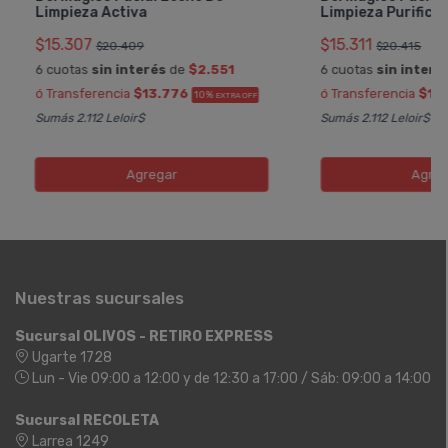
Limpieza Activa
Limpieza Purifica
$15.307
$15.311
$20.409
$20.415
6 cuotas
sin interés
de
$2.551
6 cuotas
sin interé
ó Transferencia
$13.776
ó Transferencia
$13
10%
EXTRA OFF
Sumás 2.112 Leloir$
Sumás 2.112 Leloir$
Agregar
Agreg
Nuestras sucursales
Sucursal OLIVOS - RETIRO EXPRESS
Ugarte 1728
Lun - Vie 09:00 a 12:00 y de 12:30 a 17:00 / Sáb: 09:00 a 14:00
Sucursal RECOLETA
Larrea 1249