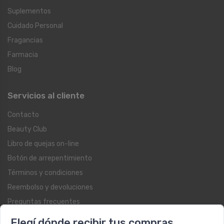
Suplementos
Cuidado Personal
Fragancias
Farmacia
Blog
Servicios al cliente
Contacto
Beauty Club
Libro de quejas on-line
Botón de arrepentimiento
Términos y condiciones
Reembolso y devoluciones
Preguntas frecuentes
Registrate como cliente
Elegí dónde recibir tus compras