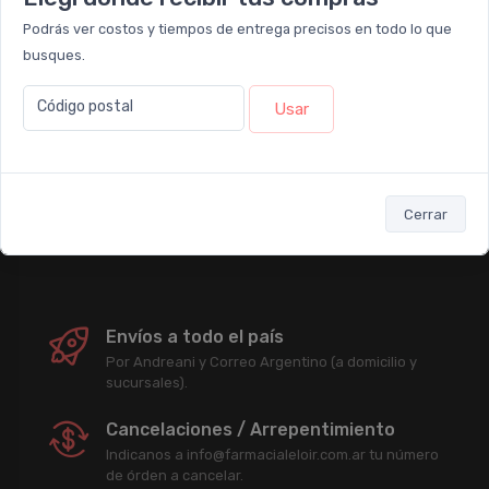
Podrás ver costos y tiempos de entrega precisos en todo lo que
Newsletter
busques.
Código postal
Usar
Subscribirme
Enterate antes que nadie de nuestras promociones, descuentos y
acciones comerciales.
Cerrar
Envíos a todo el país
Por Andreani y Correo Argentino (a domicilio y
sucursales).
Cancelaciones / Arrepentimiento
Indicanos a info@farmacialeloir.com.ar tu número
de órden a cancelar.