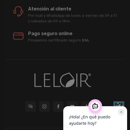
Atención al cliente
Por mail y WhatsApp de lunes a viernes de 09 a 17
y sábados de 09 a 14hs.
Pago seguro online
Poseemos certificado seguro
SSL