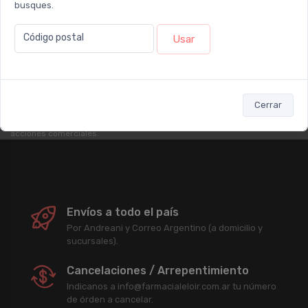
busques.
Newsletter
Código postal
Usar
Subscribirme
Cerrar
Enterate antes que nadie de nuestras promociones, descuentos y
acciones comerciales.
Envíos a todo el país
Por Andreani y Correo Argentino (a domicilio y
sucursales).
Cancelaciones / Arrepentimiento
Indicanos a info@farmacialeloir.com.ar tu número
de órden a cancelar.