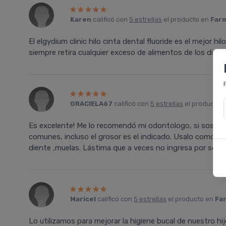
Karen
calificó con
5 estrellas
el producto en
Farm
El elgydium clinic hilo cinta dental fluoride es el mejor h
siempre retira cualquier exceso de alimentos de los dient
GRACIELA67
calificó con
5 estrellas
el producto 
Es excelente! Me lo recomendó mi odontologo, si sos co
comunes, incluso el grosor es el indicado. Usalo como in
diente ,muelas. Lástima que a veces no ingresa por ser 
Maricel
calificó con
5 estrellas
el producto en
Far
Lo utilizamos para mejorar la higiene bucal de nuestro 