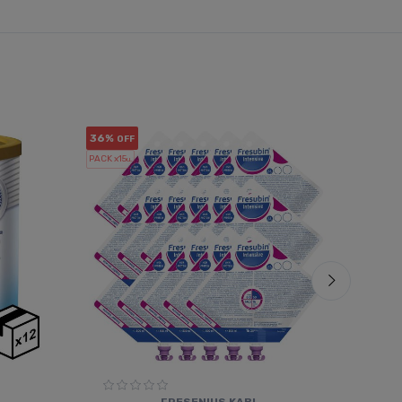
36%
16%
OFF
OF
PACK x15
PACK x6
u.
u.