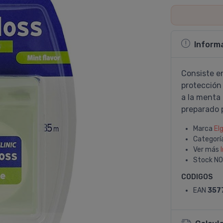
Inform
Consiste e
protección
a la menta 
preparado 
Marca
El
Categorí
Ver más
Stock
NO
CODIGOS
EAN
357