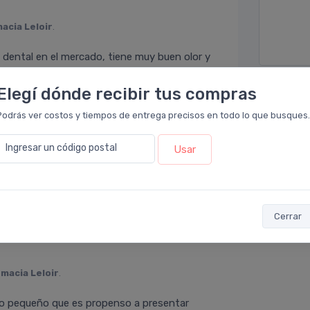
acia Leloir
.
ilo dental en el mercado, tiene muy buen olor y
es.
Elegí dónde recibir tus compras
Enviar 
Podrás ver costos y tiempos de entrega precisos en todo lo que busques.
en
Farmacia Leloir
.
Ingresar un código postal
Usar
nstante vas a ver que no es como los
dica el odontologo ,pasarlo suave, diende por
importado.
Cerrar
macia Leloir
.
hijo pequeño que es propenso a presentar