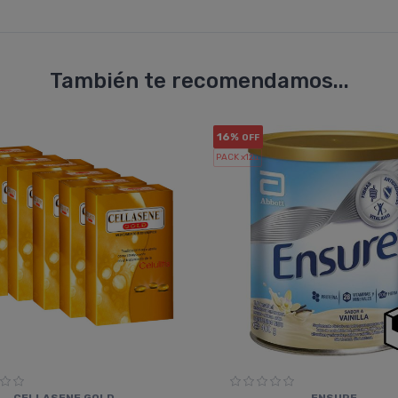
También te recomendamos...
16%
OFF
PACK x12
u.