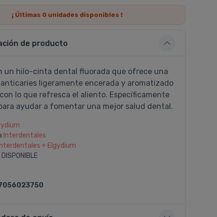
¡ Últimas
0
unidades disponibles !
ación de producto
n un hilo-cinta dental fluorada que ofrece una
 anticaries ligeramente encerada y aromatizado
con lo que refresca el aliento. Especí­ficamente
para ayudar a fomentar una mejor salud dental.
gydium
a
Interdentales
Interdentales + Elgydium
 DISPONIBLE
7056023750