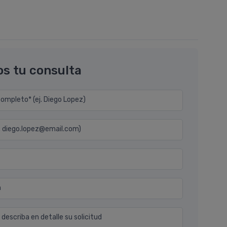
os tu consulta
mpleto* (ej. Diego Lopez)
j. diego.lopez@email.com)
n
 describa en detalle su solicitud