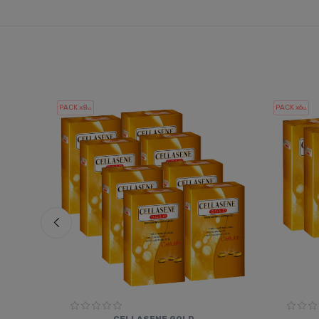
PACK x8
PACK x6
u.
u.