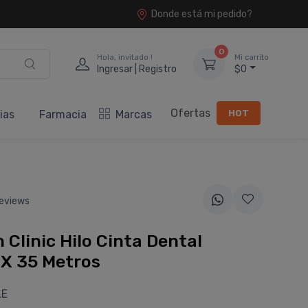
Donde está mi pedido?
0
Hola, invitado !
Mi carrito
Ingresar | Registro
$0
Ofertas
HOT
ias
Farmacia
Marcas
eviews
 Clinic Hilo Cinta Dental
 X 35 Metros
LE