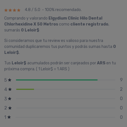
4.8 / 5.0 - 100% recomendado.
Comprando y valorando
Elgydium Clinic Hilo Dental
Chlorhexidine X 50 Metros
como
cliente registrado
,
sumarás
0 Leloir$
Si consideramos que tu review es valioso para nuestra
comunidad duplicaremos tus puntos y podrás sumas hasta
0
Leloir$
.
Tus
Leloir$
acumulados podrán ser canjeados por
ARS
en tu
próxima compra. ( 1 Leloir$ = 1 ARS )
9
5
2
4
0
3
0
2
0
1