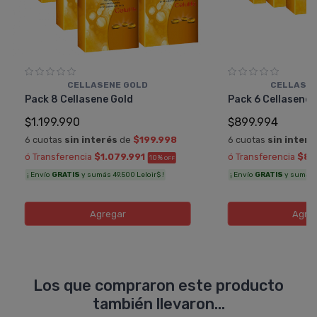
CELLASENE GOLD
CELLASEN
Pack 8 Cellasene Gold
Pack 6 Cellasene 
$1.199.990
$899.994
6 cuotas
sin interés
de
$199.998
6 cuotas
sin interé
ó Transferencia
$1.079.991
ó Transferencia
$80
10%
OFF
¡ Envío
GRATIS
y sumás 49.500 Leloir$ !
¡ Envío
GRATIS
y sumás 3
Agregar
Agre
Los que compraron este producto
también llevaron...