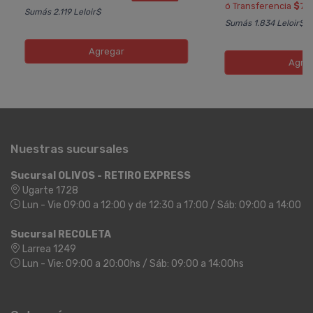
ó Transferencia
$7.
Sumás 2.119 Leloir$
Sumás 1.834 Leloir$
Agregar
Agre
Nuestras sucursales
Sucursal OLIVOS - RETIRO EXPRESS
Ugarte 1728
Lun - Vie 09:00 a 12:00 y de 12:30 a 17:00 / Sáb: 09:00 a 14:00
Sucursal RECOLETA
Larrea 1249
Lun - Vie: 09:00 a 20:00hs / Sáb: 09:00 a 14:00hs