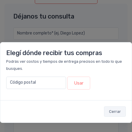
Déjanos tu consulta
Nombre completo* (ej. Diego Lopez)
Email* (ej. diego.lopez@email.com)
Elegí dónde recibir tus compras
Podrás ver costos y tiempos de entrega precisos en todo lo que
Teléfono
busques.
Código postal
Usar
Ubicación
Por favor describa en detalle su solicitud
Cerrar