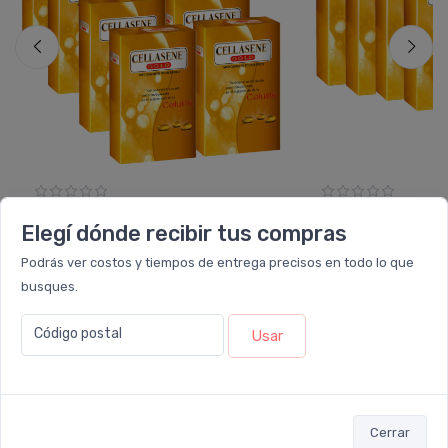
CELLASENE GOLD
CELLASEN
Elegí dónde recibir tus compras
Pack 8 Cellasene Gold
Pack 6 Cellasene 
$1.199.990
$899.994
Podrás ver costos y tiempos de entrega precisos en todo lo que
busques.
6 cuotas
sin interés
de
$199.998
6 cuotas
sin interé
ó Transferencia
$1.079.991
ó Transferencia
$80
10%
OFF
Código postal
Usar
¡ Envío
GRATIS
y sumás 49.500 Leloir$ !
¡ Envío
GRATIS
y sumás 3
Agregar
Agre
Cerrar