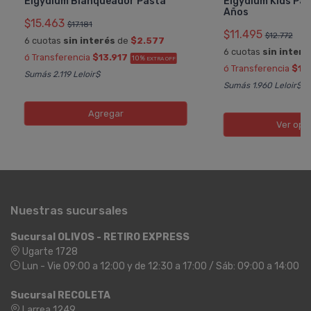
Elgydium Blanqueador Pasta
Elgydium Kids Pas
Años
$15.463
$17.181
$11.495
$12.772
6 cuotas
sin interés
de
$2.577
6 cuotas
sin interé
ó Transferencia
$13.917
10%
EXTRA OFF
ó Transferencia
$10
Sumás 2.119 Leloir$
Sumás 1.960 Leloir$
Agregar
Ver opc
Nuestras sucursales
Sucursal OLIVOS - RETIRO EXPRESS
Ugarte 1728
Lun - Vie 09:00 a 12:00 y de 12:30 a 17:00 / Sáb: 09:00 a 14:00
Sucursal RECOLETA
Larrea 1249