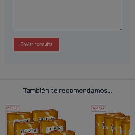
Enviar consulta
También te recomendamos...
PACK x8
PACK x6
u.
u.