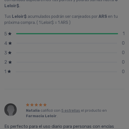
Leloir$
.
Tus
Leloir$
acumulados podrán ser canjeados por
ARS
en tu
próxima compra. ( 1 Leloir$ = 1 ARS )
1
5
0
4
0
3
0
2
0
1
Natalia
calificó con
5 estrellas
el producto en
Farmacia Leloir
.
Es perfecto para el uso diario para personas con encías