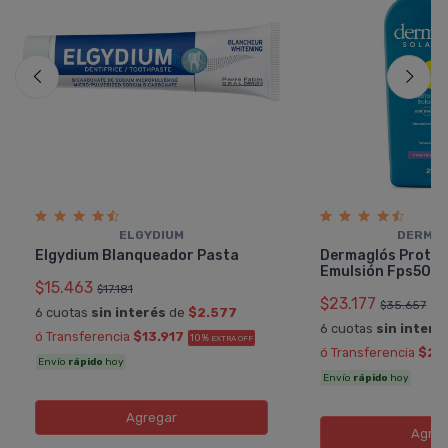
ELGYDIUM
DERMA
Elgydium Blanqueador Pasta
Dermaglós Protec
Emulsión Fps50 X
$15.463
$17.181
$23.177
$35.657
6 cuotas
sin interés
de
$2.577
6 cuotas
sin interé
ó Transferencia
$13.917
10%
EXTRA OFF
ó Transferencia
$20
Envío
rápido
hoy
Envío
rápido
hoy
Agregar
Agreg