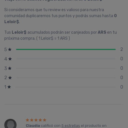
Si consideramos que tu review es valioso para nuestra
comunidad duplicaremos tus puntos y podrás sumas hasta
0
Leloir$
.
Tus
Leloir$
acumulados podrán ser canjeados por
ARS
en tu
próxima compra. ( 1 Leloir$ = 1 ARS )
2
5
0
4
0
3
0
2
0
1
Claudia
calificó con
5 estrellas
el producto en