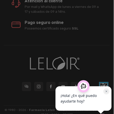
Atención al cliente
Por mail y WhatsApp de lunes a viernes de 09 a
17 y sábados de 09 a 14hs.
Pago seguro online
Poseemos certificado seguro
SSL
© 1980 - 2026 -
Farmacia Leloir S.R.L.
| CUIT 33609220789 - Larrea