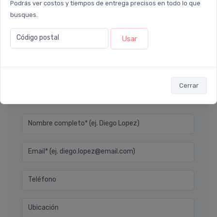
Podrás ver costos y tiempos de entrega precisos en todo lo que
ó Transferencia
$23.490
ó Transferencia
$28
10%
EXTRA OFF
busques.
Sumás 2.544 Leloir$
Sumás 2.760 Leloir$
Código postal
Usar
Agregar
Agreg
Cerrar
Déjanos tu consulta
Nombre completo* (ej. Diego Lopez)
Email* (ej. diego.lopez@email.com)
Teléfono
Ubicación