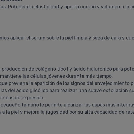
nas. Potencia la elasticidad y aporta cuerpo y volumen a la pi
s aplicar el serum sobre la piel limpia y seca de cara y cue
producción de colágeno tipo I y ácido hialurónico para poten
y mantiene las células jóvenes durante más tiempo.
ue previene la aparición de los signos del envejecimiento pr
as del ácido glicólico para realizar una suave exfoliación s
 líneas de expresión.
 pequeño tamaño le permite alcanzar las capas más internas 
n a la piel y mejora la jugosidad por su alta capacidad de re