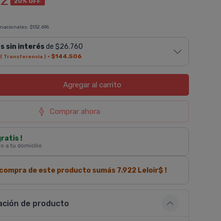
62
20% OFF
 nacionales:
$132.696
s sin interés
de $26.760
·
$144.506
( Transferencia )
Agregar
al carrito
Comprar ahora
gratis !
 o a tu domicilio
a compra de este producto sumás
7.922
Leloir$ !
ación de producto