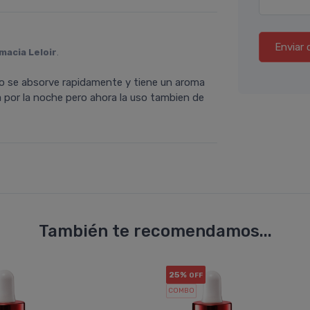
Enviar 
macia Leloir
.
so se absorve rapidamente y tiene un aroma
la por la noche pero ahora la uso tambien de
También te recomendamos...
25%
OFF
COMBO