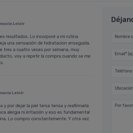
Déjan
macia Leloir
.
s resultados. Lo incorporé a mi rutina
Nombre co
eja una sensación de hidratacion enseguida.
de tres a cuatro veces por semana, muy
Email* (e
oducto, voy a repetir la compra cuando se me
s.
Teléfono
Ubicació
macia Leloir
.
y por dejar la piel tersa tensa y reafirmarla
Por favor
a alergia ni irritación y eso es fundamental
utina. Lo compro constantemente. Y otra vez