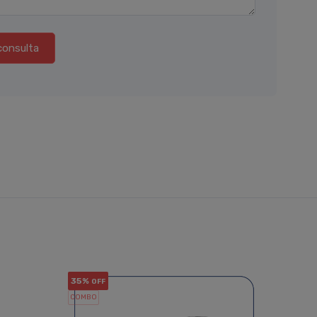
consulta
35%
33%
OFF
OF
COMBO
COMBO