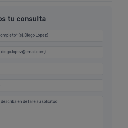
os tu consulta
mpleto* (ej. Diego Lopez)
j. diego.lopez@email.com)
n
 describa en detalle su solicitud