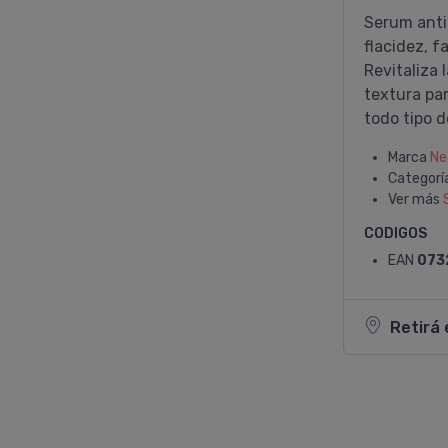
Serum anti
flacidez, f
Revitaliza 
textura par
todo tipo de
Marca
Ne
Categorí
Ver más
CODIGOS
EAN
073
Retirá 