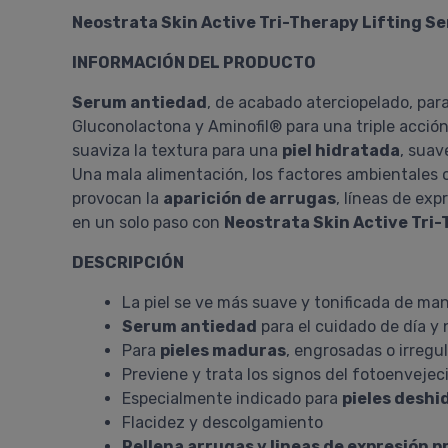
Neostrata Skin Active Tri-Therapy Lifting S
INFORMACIÓN DEL PRODUCTO
Serum antiedad
, de acabado aterciopelado, para
Gluconolactona y Aminofil® para una triple acción,
suaviza la textura para una
piel hidratada
, suav
Una mala alimentación, los factores ambientales o
provocan la
aparición de arrugas
, líneas de ex
en un solo paso con
Neostrata Skin Active Tri
DESCRIPCIÓN
La piel se ve más suave y tonificada de m
Serum antiedad
para el cuidado de día y 
Para
pieles maduras
, engrosadas o irregu
Previene y trata los signos del fotoenvejeci
Especialmente indicado para
pieles deshi
Flacidez y descolgamiento
Rellena arrugas y lineas de expresión 