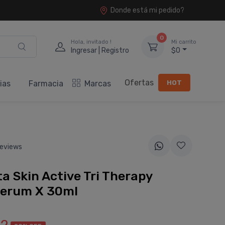
Donde está mi pedido?
0
Hola, invitado !
Mi carrito
Ingresar | Registro
$0
Ofertas
HOT
ias
Farmacia
Marcas
eviews
a Skin Active Tri Therapy
Serum X 30ml