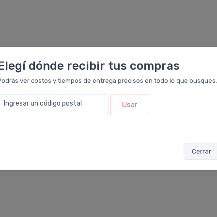
5
Elegí dónde recibir tus compras
4
Podrás ver costos y tiempos de entrega precisos en todo lo que busques.
3
Ingresar un código postal
Usar
2
1
Cerrar