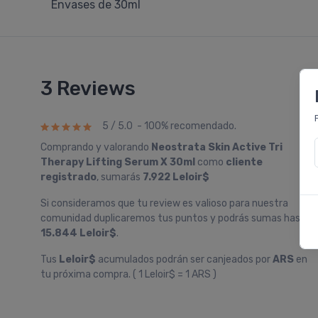
Envases de 30ml
3 Reviews
5 / 5.0 - 100% recomendado.
Comprando y valorando
Neostrata Skin Active Tri
Therapy Lifting Serum X 30ml
como
cliente
registrado
, sumarás
7.922 Leloir$
Si consideramos que tu review es valioso para nuestra
comunidad duplicaremos tus puntos y podrás sumas hasta
15.844 Leloir$
.
Tus
Leloir$
acumulados podrán ser canjeados por
ARS
en
tu próxima compra. ( 1 Leloir$ = 1 ARS )