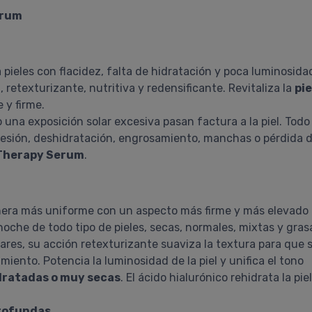
erum
 pieles con flacidez, falta de hidratación y poca luminosid
 retexturizante, nutritiva y redensificante. Revitaliza la
pie
e y firme.
 una exposición solar excesiva pasan factura a la piel. Todo
presión, deshidratación, engrosamiento, manchas o pérdida d
-Therapy Serum
.
anera más uniforme con un aspecto más firme y más elevado
noche de todo tipo de pieles, secas, normales, mixtas y gras
lares, su acción retexturizante suaviza la textura para que
miento. Potencia la luminosidad de la piel y unifica el tono
dratadas o muy secas
. El ácido hialurónico rehidrata la p
profundas