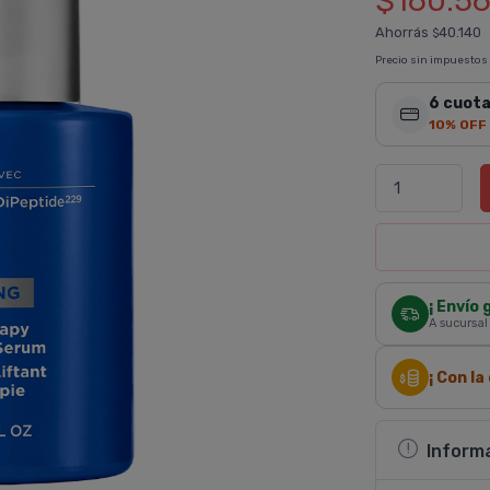
$160.5
Ahorrás
40.140
$
Precio sin impuestos
6 cuota
10% OFF
¡ Envío 
A sucursal
¡ Con l
Inform