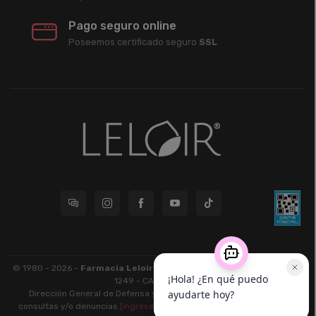
Pago seguro online
Poseemos certificado seguro
SSL
© 1980 - 2026 -
Farmacia Leloir S.R.L.
| CUIT 33609220789 - Larrea
1249 - CABA - CP 1117
Dirección General de Defensa y Protección al Consumidor: Para
consultas y/o denuncias
[ingrese aquí]
| Nación: Defensa de las y los