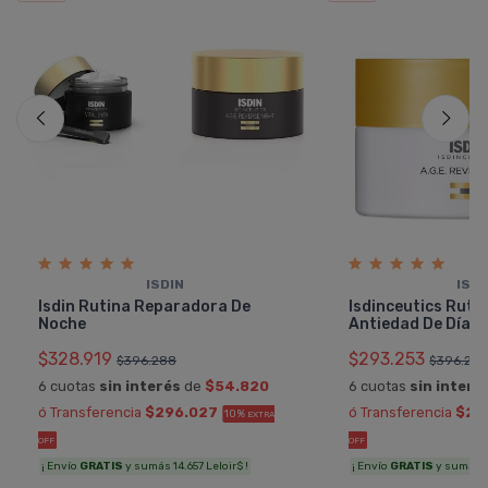
ISDIN
ISDI
Isdin Rutina Reparadora De
Isdinceutics Rut
Noche
Antiedad De Dí­a
$328.919
$293.253
$396.288
$396.28
6 cuotas
sin interés
de
$54.820
6 cuotas
sin interé
ó Transferencia
$296.027
ó Transferencia
$26
10%
EXTRA
OFF
OFF
¡ Envío
GRATIS
y sumás 14.657 Leloir$ !
¡ Envío
GRATIS
y sumás 13