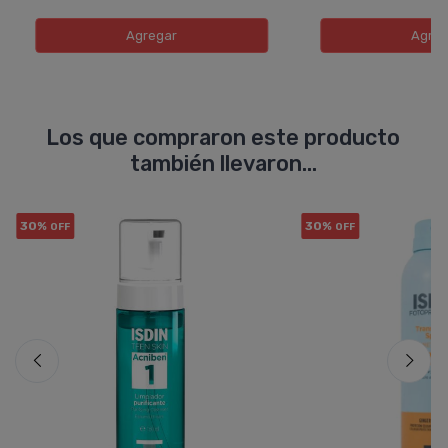
Agregar
Agreg
Los que compraron este producto
también llevaron...
30%
30%
OFF
OFF