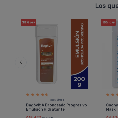
Los que
35%
15%
OFF
OFF
BAGÓVIT
il
Bagóvit A Bronceado Progresivo
Coony
Emulsión Hidratante
Mask
$15.477
$4.67