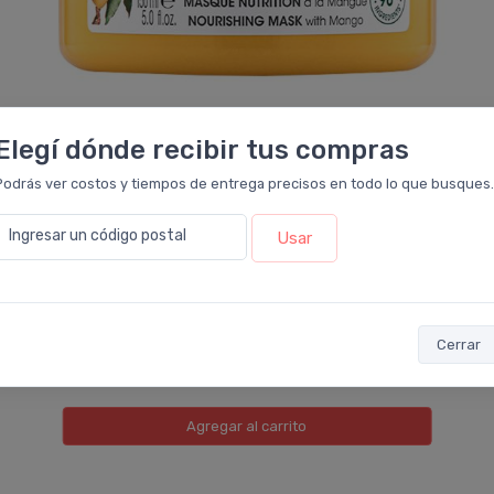
Elegí dónde recibir tus compras
Podrás ver costos y tiempos de entrega precisos en todo lo que busques.
KLORANE
Klorane Mango Mascarilla Reparadora Cabello
Ingresar un código postal
Usar
Seco
$45.900
$51.000
6 cuotas
sin interés
de
$7.650
ó Transferencia
$41.310
10%
EXTRA OFF
Cerrar
Sumás 3.336 Leloir$
Agregar
al carrito