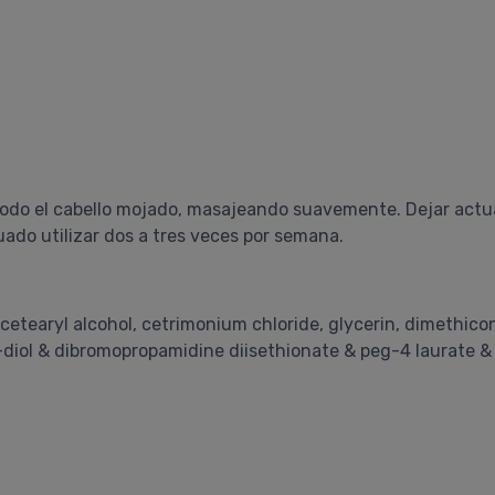
e todo el cabello mojado, masajeando suavemente. Dejar act
do utilizar dos a tres veces por semana.
 cetearyl alcohol, cetrimonium chloride, glycerin, dimethicon
iol & dibromopropamidine diisethionate & peg-4 laurate & 