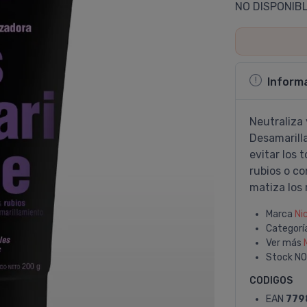
NO DISPONIB
Inform
Neutraliza 
Desamarilla
evitar los 
rubios o c
matiza los 
Marca
Ni
Categorí
Ver más
Stock
NO
CODIGOS
EAN
779