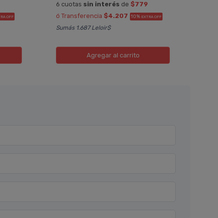
9
6 cuotas
sin interés
de
$779
6 cu
ó Transferencia
$4.207
ó Tr
10%
TRA OFF
EXTRA OFF
Sumás 1.687 Leloir$
Sumá
Agregar
al carrito