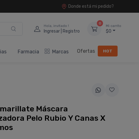
Donde está mi pedido?
0
Hola, invitado !
Mi carrito
Ingresar | Registro
$0
Ofertas
HOT
ias
Farmacia
Marcas
marillate Máscara
zadora Pelo Rubio Y Canas X
mos