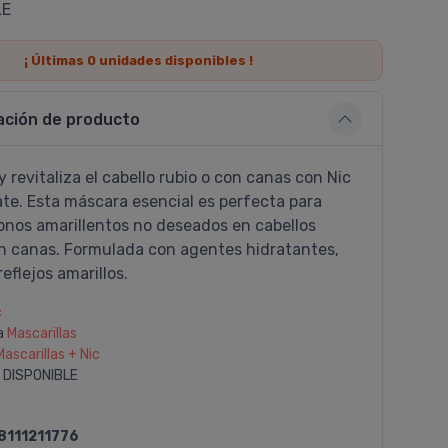
LE
¡ Últimas
0
unidades disponibles !
ación de producto
y revitaliza el cabello rubio o con canas con Nic
te. Esta máscara esencial es perfecta para
tonos amarillentos no deseados en cabellos
on canas. Formulada con agentes hidratantes,
reflejos amarillos.
c
a
Mascarillas
Mascarillas + Nic
 DISPONIBLE
8111211776