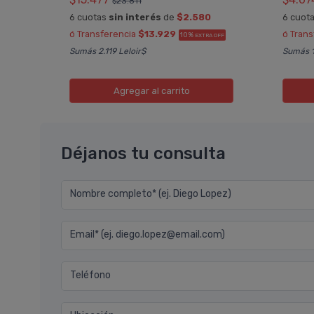
$23.811
6 cuotas
sin interés
de
$2.580
6 cuot
ó Transferencia
$13.929
ó Tran
10%
A OFF
EXTRA OFF
Sumás 2.119 Leloir$
Sumás 1
Agregar
al carrito
Déjanos tu consulta
Nombre completo* (ej. Diego Lopez)
Email* (ej. diego.lopez@email.com)
Teléfono