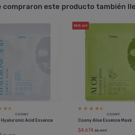
 compraron este producto también lle
15%
OFF
COONY
COONY
 Hyaluronic Acid Essence
Coony Aloe Essence Mask
$4.674
$5.499
4