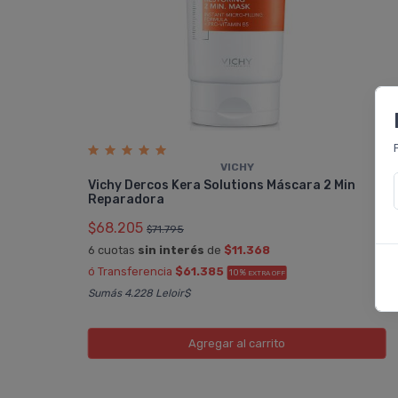
VICHY
Vichy Dercos Kera Solutions Máscara 2 Min
Reparadora
$68.205
$71.795
6 cuotas
sin interés
de
$11.368
ó Transferencia
$61.385
10%
EXTRA OFF
Sumás 4.228 Leloir$
Agregar
al carrito