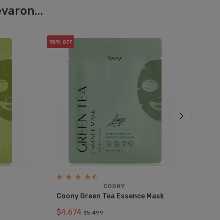
varon...
15%
5%
OFF
OFF
COONY
By 
Coony Green Tea Essence Mask
Reg
$4.674
$39
$5.499