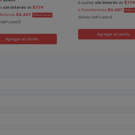
$5.499
6 cuotas
sin interés
de
$77
as
sin interés
de
$779
ó Transferencia
$4.207
10%
EX
sferencia
$4.207
10%
EXTRA OFF
Sumás 1.687 Leloir$
.687 Leloir$
Agregar
al carrito
Agregar
al carrito