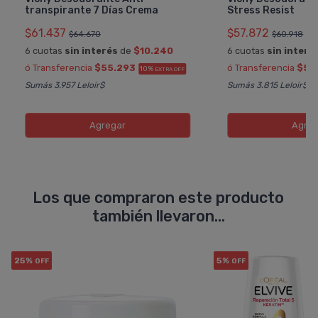
transpirante 7 Dí­as Crema
Stress Resist
$61.437
$57.872
$64.670
$60.918
6 cuotas
sin interés
de
$10.240
6 cuotas
sin interé
ó Transferencia
$55.293
ó Transferencia
$52
10%
EXTRA OFF
Sumás 3.957 Leloir$
Sumás 3.815 Leloir$
Agregar
Agreg
Los que compraron este producto
también llevaron...
25%
5%
OFF
OFF