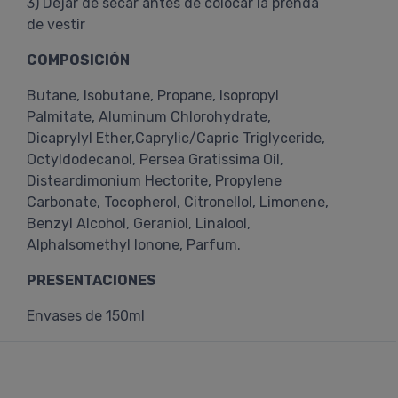
3) Dejar de secar antes de colocar la prenda
de vestir
COMPOSICIÓN
Butane, Isobutane, Propane, Isopropyl
Palmitate, Aluminum Chlorohydrate,
Dicaprylyl Ether,Caprylic/Capric Triglyceride,
Octyldodecanol, Persea Gratissima Oil,
Disteardimonium Hectorite, Propylene
Carbonate, Tocopherol, Citronellol, Limonene,
Benzyl Alcohol, Geraniol, Linalool,
AlphaIsomethyl Ionone, Parfum.
PRESENTACIONES
Envases de 150ml