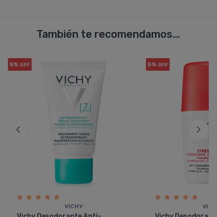
También te recomendamos...
5%
5%
OFF
OFF
VICHY
VIC
Vichy Desodorante Anti-
Vichy Desodorante