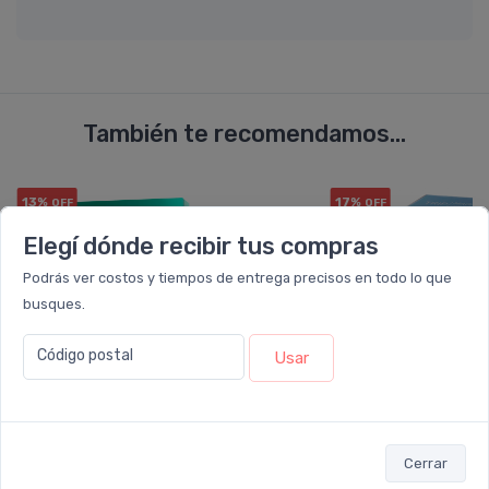
También te recomendamos...
13%
17%
OFF
OFF
PACK x3
PACK x3
u.
u.
Elegí dónde recibir tus compras
Podrás ver costos y tiempos de entrega precisos en todo lo que
busques.
Código postal
Usar
Cerrar