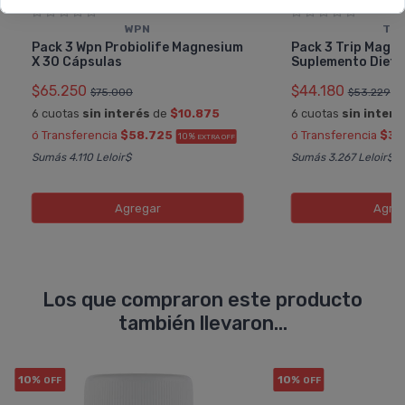
WPN
TRI
Pack 3 Wpn Probiolife Magnesium
Pack 3 Trip Magne
X 30 Cápsulas
Suplemento Dieta
$65.250
$44.180
$75.000
$53.229
6 cuotas
sin interés
de
$10.875
6 cuotas
sin interé
ó Transferencia
$58.725
ó Transferencia
$39
10%
EXTRA OFF
Sumás 4.110 Leloir$
Sumás 3.267 Leloir$
Agregar
Agre
Los que compraron este producto
también llevaron...
10%
10%
OFF
OFF