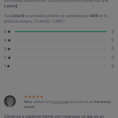
comunidad duplicaremos tus puntos y podrás sumas hasta
0
Leloir$
.
Tus
Leloir$
acumulados podrán ser canjeados por
ARS
en tu
próxima compra. ( 1 Leloir$ = 1 ARS )
2
5
0
4
0
3
0
2
0
1
Nico
calificó con
5 estrellas
el producto en
Farmacia
Leloir
.
Comencé a suplementarme con magnesio ya que es un