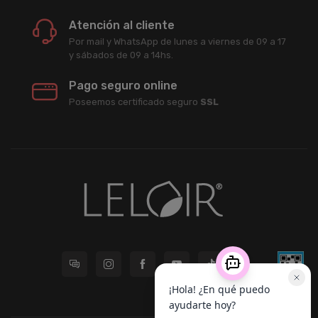
Atención al cliente
Por mail y WhatsApp de lunes a viernes de 09 a 17
y sábados de 09 a 14hs.
Pago seguro online
Poseemos certificado seguro
SSL