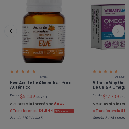
EWE
VITAMI
Ewe Aceite De Almendras Puro
Vitamin Way Omeg
Auténtico
De Chí­a + Omega 
Desde
$5.049
Desde
$17.708
$5.610
$19.6
6 cuotas
sin interés
de
$842
6 cuotas
sin interé
ó Transferencia
$4.544
ó Transferencia
$15
10%
EXTRA OFF
Sumás 1.702 Leloir$
Sumás 2.208 Leloir$