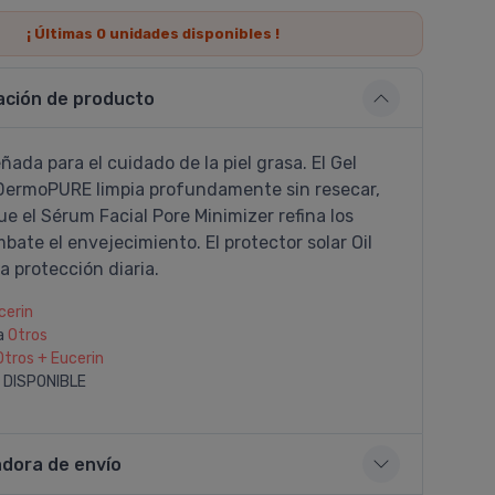
¡ Últimas
0
unidades disponibles !
ación de producto
ñada para el cuidado de la piel grasa. El Gel
DermoPURE limpia profundamente sin resecar,
e el Sérum Facial Pore Minimizer refina los
bate el envejecimiento. El protector solar Oil
a protección diaria.
cerin
a
Otros
Otros + Eucerin
 DISPONIBLE
adora de envío