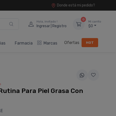
Donde está mi pedido?
0
Hola, invitado !
Mi carrito
Ingresar | Registro
$0
Ofertas
HOT
ias
Farmacia
Marcas
n
Rutina Para Piel Grasa Con
LE