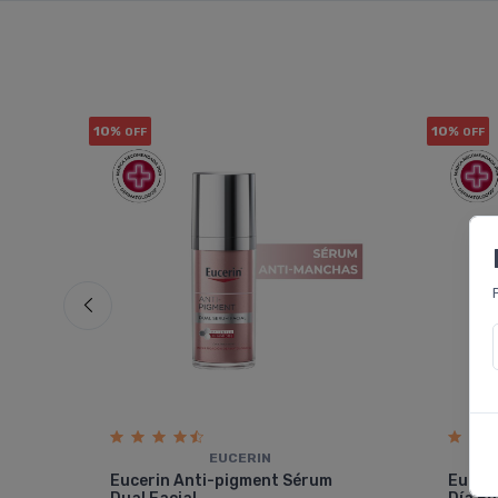
10%
10%
OFF
OFF
EUCERIN
que
Eucerin Anti-pigment Sérum
Eucer