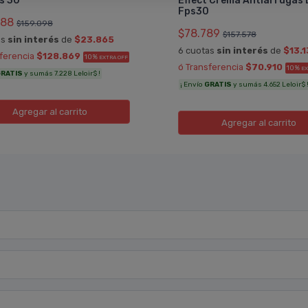
s 30
Effect Crema Antiarrugas 
Fps30
188
$159.098
$78.789
$157.578
as
sin interés
de
$23.865
6 cuotas
sin interés
de
$13.
sferencia
$128.869
10%
EXTRA OFF
ó Transferencia
$70.910
10%
EX
RATIS
y sumás 7.228 Leloir$ !
¡ Envío
GRATIS
y sumás 4.652 Leloir$ 
Agregar
al carrito
Agregar
al carrito