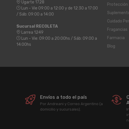
Ugarte 1728
Protección 
Lun - Vie 09:00 a 12:00 y de 12:30 a 17:00
Suplement
/ Sáb: 09:00 a 14:00
Cuidado Pe
Sucursal RECOLETA
Fragancias
Larrea 1249
Farmacia
Lun - Vie: 09:00 a 20:00hs / Sáb: 09:00 a
14:00hs
Blog
Envíos a todo el país
C
A
Por Andreani y Correo Argentino (a
domicilio y sucursales).
I
i
n