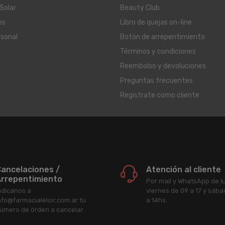
Solar
Beauty Club
os
Libro de quejas on-line
rsonal
Botón de arrepentimiento
Términos y condiciones
Reembolso y devoluciones
Preguntas frecuentes
Registrate como cliente
ancelaciones /
Atención al cliente
rrepentimiento
Por mail y WhatsApp de l
ndicanos a
viernes de 09 a 17 y sáb
nfo@farmacialeloir.com.ar tu
a 14hs.
úmero de órden a cancelar.