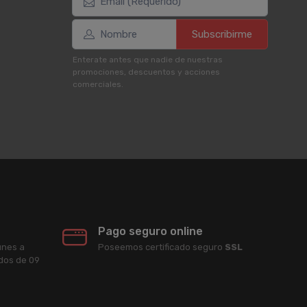
Subscribirme
Enterate antes que nadie de nuestras
promociones, descuentos y acciones
comerciales.
Pago seguro online
unes a
Poseemos certificado seguro
SSL
ados de 09