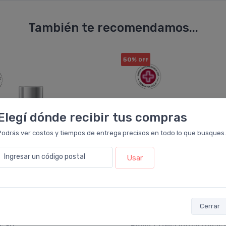
También te recomendamos...
50%
OFF
Elegí dónde recibir tus compras
Podrás ver costos y tiempos de entrega precisos en todo lo que busques.
Ingresar un código postal
Usar
Cerrar
EUCERIN
EUCERIN
in Anti-pigment Crema De
Eucerin Hyaluron Filler + 3