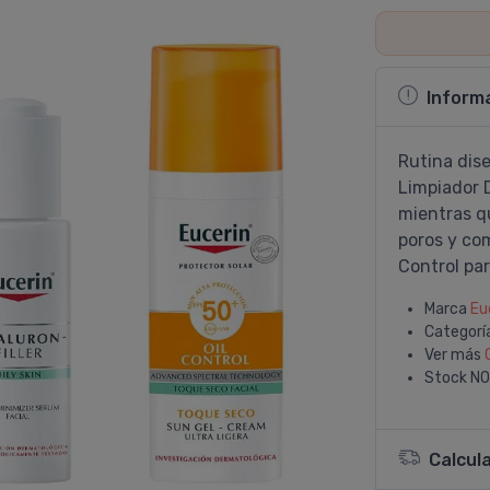
Inform
Rutina dise
Limpiador 
mientras qu
poros y com
Control par
Marca
Eu
Categorí
Ver más
Stock
NO
Calcul