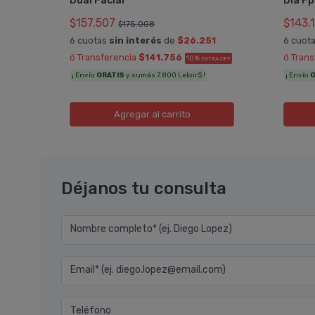
Dual Facial
Día Fp
$157.507
$143.
$175.008
0
6 cuotas
sin interés
de
$26.251
6 cuot
ó Transferencia
$141.756
ó Tran
10%
A OFF
EXTRA OFF
¡ Envío
GRATIS
y sumás 7.800 Leloir$ !
¡ Envío
G
Agregar
al carrito
Déjanos tu consulta
Nombre completo* (ej. Diego Lopez)
Email* (ej. diego.lopez@email.com)
Teléfono