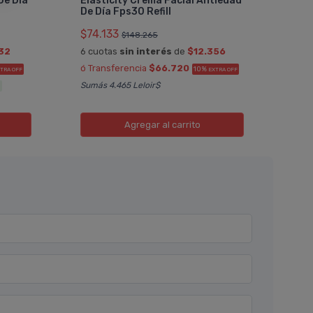
De Día
Elasticity Crema Facial Antiedad
30 R
De Dí­a Fps30 Refill
$70
$74.133
$148.265
6 cu
132
6 cuotas
sin interés
de
$12.356
ó Tr
ó Transferencia
$66.720
10%
TRA OFF
EXTRA OFF
Sumá
Sumás 4.465 Leloir$
!
Agregar
al carrito