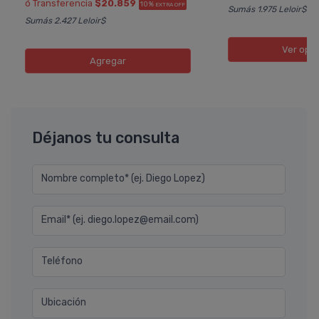
ó Transferencia
$20.859
10%
EXTRA OFF
Sumás 1.975 Leloir$
Sumás 2.427 Leloir$
Ver opc
Agregar
Déjanos tu consulta
Nombre completo* (ej. Diego Lopez)
Email* (ej. diego.lopez@email.com)
Teléfono
Ubicación