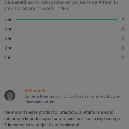
Tus
Leloir$
acumulados podrán ser canjeados por
ARS
en tu
próxima compra. ( 1 Leloir$ = 1 ARS )
1
5
0
4
0
3
0
2
0
1
Lorena Romina
calificó con
5 estrellas
el producto en
Farmacia Leloir
.
Me encanta este producto, practico, la vitamina a es lo
mejor que le podes aportar a tu piel, por eso la elijo siempre.
Y la marca es la mejor. La recomiendo!