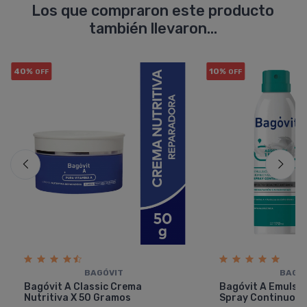
Los que compraron este producto
también llevaron...
40%
10%
OFF
OFF
BAGÓVIT
BAGÓ
Bagóvit A Classic Crema
Bagóvit A Emulsi
Nutritiva X 50 Gramos
Spray Continuo