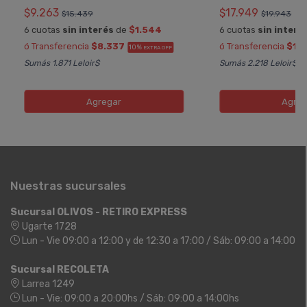
$9.263
$17.949
$15.439
$19.943
6 cuotas
sin interés
de
$1.544
6 cuotas
sin interé
ó Transferencia
$8.337
ó Transferencia
$16
10%
EXTRA OFF
Sumás 1.871 Leloir$
Sumás 2.218 Leloir$
Agregar
Agreg
Nuestras sucursales
Sucursal OLIVOS - RETIRO EXPRESS
Ugarte 1728
Lun - Vie 09:00 a 12:00 y de 12:30 a 17:00 / Sáb: 09:00 a 14:00
Sucursal RECOLETA
Larrea 1249
Lun - Vie: 09:00 a 20:00hs / Sáb: 09:00 a 14:00hs