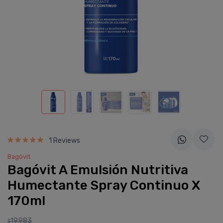
1 Reviews
Bagóvit
Bagóvit A Emulsión Nutritiva
Humectante Spray Continuo X
170ml
19.983
$