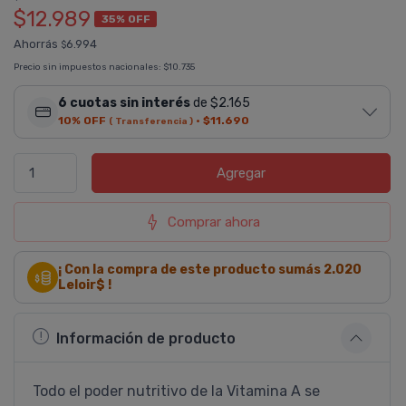
$12.989
35% OFF
Ahorrás
6.994
$
Precio sin impuestos nacionales:
$10.735
6 cuotas sin interés
de $2.165
10% OFF
·
$11.690
( Transferencia )
Agregar
Comprar ahora
¡ Con la compra de este producto sumás
2.020
Leloir$ !
Información de producto
Todo el poder nutritivo de la Vitamina A se