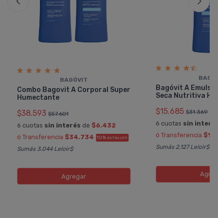
BAGÓ
BAGÓVIT
Bagóvit A Emulsió
Combo Bagovit A Corporal Super
Seca Nutritiva H
Humectante
$15.685
$31.369
$38.593
$57.601
6 cuotas
sin interé
6 cuotas
sin interés
de
$6.432
ó Transferencia
$14.
ó Transferencia
$34.734
10%
EXTRA OFF
Sumás 2.127 Leloir$
Sumás 3.044 Leloir$
Agreg
Agregar