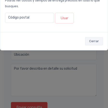
Podrás ver costos y tiempos de entrega precisos en todo lo que
busques.
Nombre completo* (ej. Diego Lopez)
Código postal
Usar
Email* (ej. diego.lopez@email.com)
Teléfono
Cerrar
Ubicación
Por favor describa en detalle su solicitud
Enviar consulta