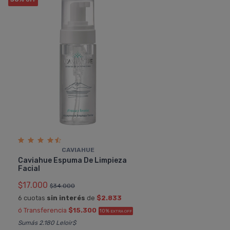
CAVIAHUE
Caviahue Espuma De Limpieza
Facial
$17.000
$34.000
6 cuotas
sin interés
de
$2.833
ó Transferencia
$15.300
10%
EXTRA OFF
Sumás 2.180 Leloir$