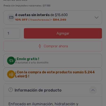
Precio sin impuestos nacionales:
$77.355
6 cuotas sin interés
de $15.600
10% OFF
·
$84.240
( Transferencia )
Agregar
Comprar ahora
¡ Envío gratis !
A sucursal o a tu domicilio
¡ Con la compra de este producto sumás
5.244
Leloir$ !
Información de producto
Enfocado en iluminación, hidratación y