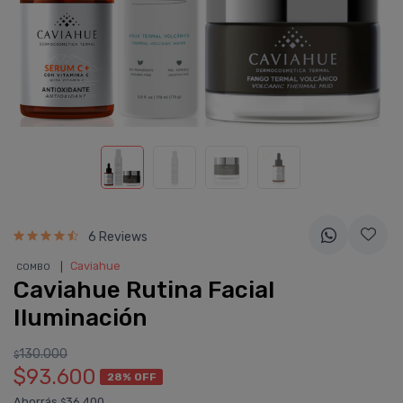
6 Reviews
❘
Caviahue
COMBO
Caviahue Rutina Facial
Iluminación
130.000
$
$93.600
28% OFF
Ahorrás
36.400
$