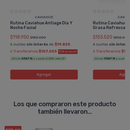
CAVIAHUE
CAVIA
Rutina Caviahue Antiage Día Y
Rutina Caviahue Fa
Noche Facial
Grasa Refrescant
$118.950
$153.520
$183.000
$202.000
6 cuotas
sin interés
de
$19.825
6 cuotas
sin interé
ó Transferencia
$107.055
ó Transferencia
$13
10%
EXTRA OFF
¡ Envío
GRATIS
y sumás 6.258 Leloir$ !
¡ Envío
GRATIS
y sumás 7.
Agregar
Agreg
Los que compraron este producto
también llevaron...
50%
OFF