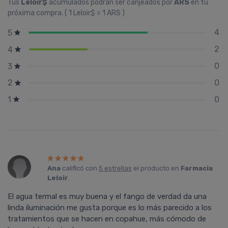
Tus
Leloir$
acumulados podrán ser canjeados por
ARS
en tu
próxima compra. ( 1 Leloir$ = 1 ARS )
4
5
2
4
0
3
0
2
0
1
Ana
calificó con
5 estrellas
el producto en
Farmacia
Leloir
.
El agua termal es muy buena y el fango de verdad da una
linda iluminación me gusta porque es lo más parecido a los
tratamientos que se hacen en copahue, más cómodo de