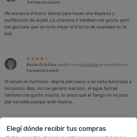
Farmacia Leloir
.
Me encanta el barro termal para hacer una limpieza y
purificacion de la piel. La vitamina c tambien me gusta, pero
me gustaría que se note mejor el efecto de suavidad en la
piel.
Rocio Cristina
calificó con
4 estrellas
el producto en
Farmacia Leloir
.
El serum es hermoso, deja la piel suave y se nota iluminada a
los pocos dias, no me genero reaccion, el agua termal
tambien me gusto mucho, lo unico que el fango no es para
piel sensible porque arde mucho.
Elegí dónde recibir tus compras
Déjanos tu consulta