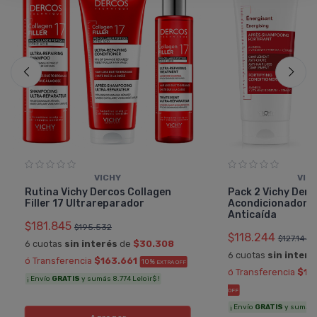
VICHY
VIC
Rutina Vichy Dercos Collagen
Pack 2 Vichy Derc
Filler 17 Ultrareparador
Acondicionador E
Anticaí­da
$181.845
$195.532
$118.244
$127.144
6 cuotas
sin interés
de
$30.308
6 cuotas
sin interé
ó Transferencia
$163.661
10%
EXTRA OFF
ó Transferencia
$10
¡ Envío
GRATIS
y sumás 8.774 Leloir$ !
OFF
¡ Envío
GRATIS
y sumás 6