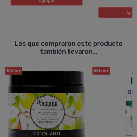
Agregar
Agre
Los que compraron este producto
también llevaron...
10%
35%
OFF
OFF