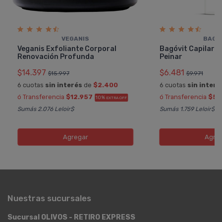
VEGANIS
BAGÓ
Veganis Exfoliante Corporal
Bagóvit Capilar 
Renovación Profunda
Peinar
$14.397
$6.481
$15.997
$9.971
6 cuotas
sin interés
de
$2.400
6 cuotas
sin interé
ó Transferencia
$12.957
ó Transferencia
$5.
10%
EXTRA OFF
Sumás 2.076 Leloir$
Sumás 1.759 Leloir$
Agregar
Agre
Nuestras sucursales
Sucursal OLIVOS - RETIRO EXPRESS