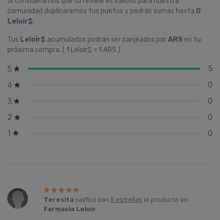
Si consideramos que tu review es valioso para nuestra
comunidad duplicaremos tus puntos y podrás sumas hasta
0
Leloir$
.
Tus
Leloir$
acumulados podrán ser canjeados por
ARS
en tu
próxima compra. ( 1 Leloir$ = 1 ARS )
5
5
0
4
0
3
0
2
0
1
Teresita
calificó con
5 estrellas
el producto en
Farmacia Leloir
.