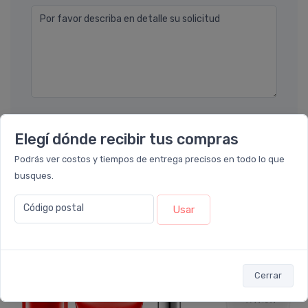
Por favor describa en detalle su solicitud
Enviar consulta
Elegí dónde recibir tus compras
Podrás ver costos y tiempos de entrega precisos en todo lo que
busques.
Código postal
Usar
También te recomendamos...
Cerrar
7%
7%
OFF
OFF
COMBO
PACK x2
u.