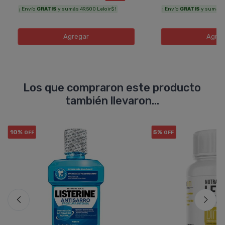
¡ Envío
GRATIS
y sumás 49.500 Leloir$ !
¡ Envío
GRATIS
y sumás 37
Agregar
Agreg
Los que compraron este producto
también llevaron...
10%
5%
OFF
OFF