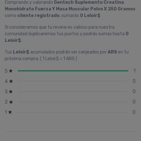
Comprando y valorando
Gentech Suplemento Creatina
Monohidrato Fuerza Y Masa Muscular Polvo X 250 Gramos
como
cliente registrado
, sumarás
0 Leloir$
Si consideramos que tu review es valioso para nuestra
comunidad duplicaremos tus puntos y podrás sumas hasta
0
Leloir$
.
Tus
Leloir$
acumulados podrán ser canjeados por
ARS
en tu
próxima compra. ( 1 Leloir$ = 1 ARS )
1
5
0
4
0
3
0
2
0
1