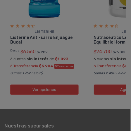
LISTERINE
LEC
Listerine Anti-sarro Enjuague
Nutracéutico Lec
Bucal
Equilibrio Hormon
Desde
$6.560
$24.700
$7.289
$26.000
6 cuotas
sin interés
de
$1.093
6 cuotas
sin interé
ó Transferencia
$5.904
ó Transferencia
$22
10%
EXTRA OFF
Sumás 1.762 Leloir$
Sumás 2.488 Leloir$
Ver opciones
Agreg
Nuestras sucursales