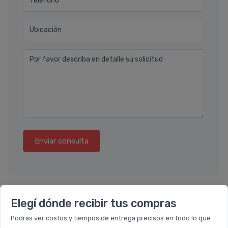
Teléfono
Ubicación
Por favor describa en detalle su solicitud
Enviar consulta
Elegí dónde recibir tus compras
También te recomendamos...
Podrás ver costos y tiempos de entrega precisos en todo lo que