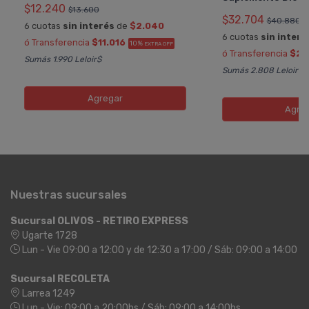
$12.240
$13.600
$32.704
$40.880
6 cuotas
sin interés
de
$2.040
6 cuotas
sin interé
ó Transferencia
$11.016
10%
EXTRA OFF
ó Transferencia
$29
Sumás 1.990 Leloir$
Sumás 2.808 Leloir$
Agregar
Agre
Nuestras sucursales
Sucursal OLIVOS - RETIRO EXPRESS
Ugarte 1728
Lun - Vie 09:00 a 12:00 y de 12:30 a 17:00 / Sáb: 09:00 a 14:00
Sucursal RECOLETA
Larrea 1249
Lun - Vie: 09:00 a 20:00hs / Sáb: 09:00 a 14:00hs