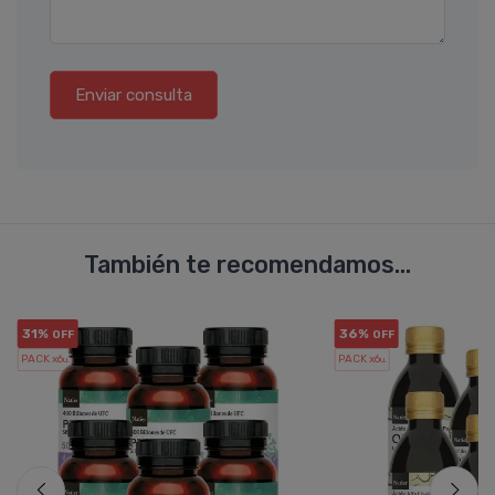
Enviar consulta
También te recomendamos...
31%
36%
OFF
OFF
PACK x6
PACK x6
u.
u.