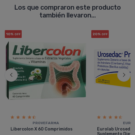
Los que compraron este producto
también llevaron...
10%
20%
OFF
OFF
PROVEFARMA
EURO
Libercolon X 60 Comprimidos
Eurolab Urosedac
Suplemento Dieta