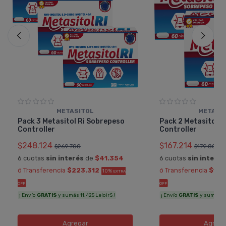
METASITOL
METASI
Pack 3 Metasitol Ri Sobrepeso
Pack 2 Metasitol R
Controller
Controller
$248.124
$167.214
$269.700
$179.800
6 cuotas
sin interés
de
$41.354
6 cuotas
sin interés
ó Transferencia
$223.312
ó Transferencia
$150
10%
EXTRA
OFF
OFF
¡ Envío
GRATIS
y sumás 11.425 Leloir$ !
¡ Envío
GRATIS
y sumás 8.1
Agregar
Agreg