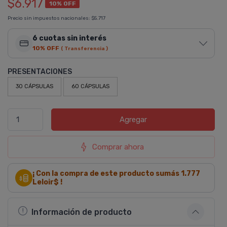
$6.917
10% OFF
Precio sin impuestos nacionales:
$5.717
6 cuotas sin interés
10% OFF
( Transferencia )
PRESENTACIONES
30 CÁPSULAS
60 CÁPSULAS
Agregar
Comprar ahora
¡ Con la compra de este producto sumás
1.777
Leloir$ !
Información de producto