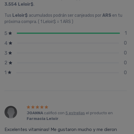
3.554 Leloir$
.
Tus
Leloir$
acumulados podrán ser canjeados por
ARS
en tu
próxima compra. ( 1 Leloir$ = 1 ARS )
1
5
0
4
0
3
0
2
0
1
JOANNA
calificó con
5 estrellas
el producto en
Farmacia Leloir
.
Excelentes vitaminas! Me gustaron mucho y me dieron