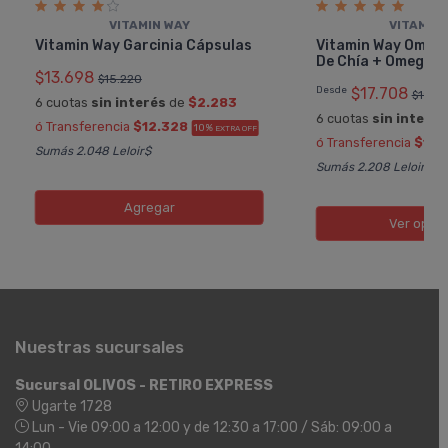
VITAMIN WAY
VITAMIN
Vitamin Way Garcinia Cápsulas
Vitamin Way Omega
De Chí­a + Omega 3
$13.698
$15.220
Desde
$17.708
$19.67
6 cuotas
sin interés
de
$2.283
6 cuotas
sin interés
ó Transferencia
$12.328
10%
EXTRA OFF
ó Transferencia
$15.
Sumás 2.048 Leloir$
Sumás 2.208 Leloir$
Agregar
Ver opci
Nuestras sucursales
Sucursal OLIVOS - RETIRO EXPRESS
Ugarte 1728
Lun - Vie 09:00 a 12:00 y de 12:30 a 17:00 / Sáb: 09:00 a