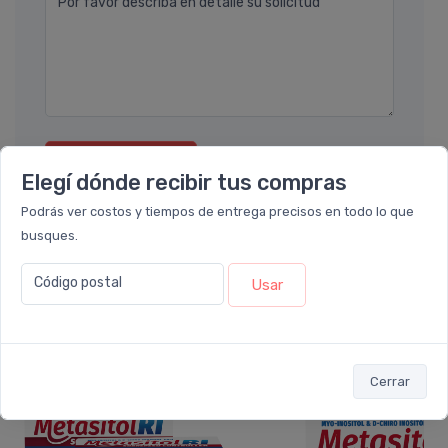
Por favor describa en detalle su solicitud
Enviar consulta
Elegí dónde recibir tus compras
Podrás ver costos y tiempos de entrega precisos en todo lo que
busques.
Código postal
Usar
También te recomendamos...
8%
7%
Cerrar
OFF
OFF
PACK x3
PACK x2
u.
u.