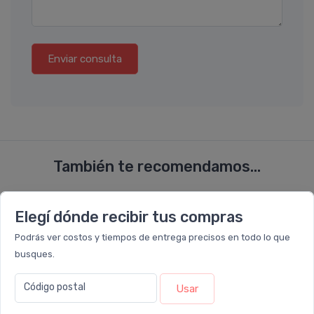
Enviar consulta
También te recomendamos...
31%
31%
OFF
OFF
Elegí dónde recibir tus compras
PACK x6
PACK x6
u.
u.
Podrás ver costos y tiempos de entrega precisos en todo lo que
busques.
Código postal
Usar