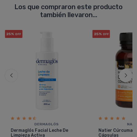
Los que compraron este producto
también llevaron...
25%
25%
OFF
OFF
DERMAGLÓS
NATI
Dermaglós Facial Leche De
Natier Cúrcuma 
Limpieza Activa
Cápsulas