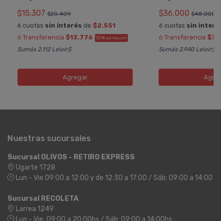
$15.307
$36.000
$20.409
$48.000
6 cuotas
sin interés
de
$2.551
6 cuotas
sin interé
ó Transferencia
$13.776
ó Transferencia
$32
10%
EXTRA OFF
Sumás 2.112 Leloir$
Sumás 2.940 Leloir$
Agregar
Agre
Nuestras sucursales
Sucursal OLIVOS - RETIRO EXPRESS
Ugarte 1728
Lun - Vie 09:00 a 12:00 y de 12:30 a 17:00 / Sáb: 09:00 a 14:00
Sucursal RECOLETA
Larrea 1249
Lun - Vie: 09:00 a 20:00hs / Sáb: 09:00 a 14:00hs