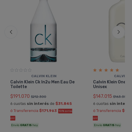
CALVIN KLEIN
CALVIN K
Calvin Klein Ck In2u Men Eau De
Calvin Klein One Ea
Toilette
Unisex
$191.070
$147.015
$212.300
$163.350
6 cuotas
sin interés
de
$31.845
6 cuotas
sin interés
ó Transferencia
$171.963
ó Transferencia
$132
10%
EXTRA
OFF
OFF
Envío
GRATIS
hoy
Envío
GRATIS
hoy