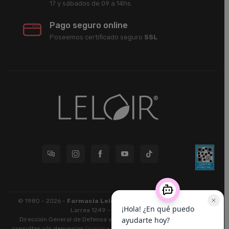
17 y sábados de 09 a 14hs.
Pago seguro online
Poseemos certificado seguro
SSL
© 1980 - 2026 -
Farmacia Leloir S.R.L.
| CUIT 33609220789 -
Larrea 1249 - CABA - CP 1117
Dirección General de Defensa y Protección al Consumidor: Para
consultas y/o denuncias
[ingrese aquí]
| Nación: Defensa de las y los