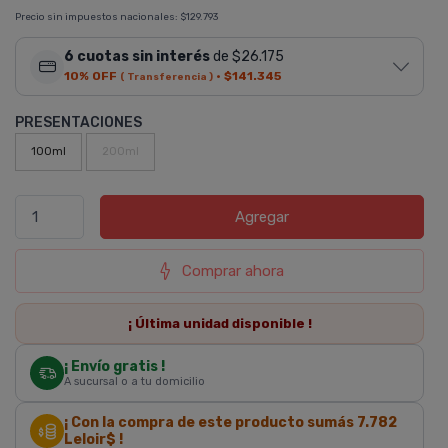
Precio sin impuestos nacionales:
$129.793
6 cuotas sin interés
de $26.175
10% OFF
·
$141.345
( Transferencia )
PRESENTACIONES
100ml
200ml
Agregar
Comprar ahora
¡ Última
unidad
disponible !
¡ Envío gratis !
A sucursal o a tu domicilio
¡ Con la compra de este producto sumás
7.782
Leloir$ !