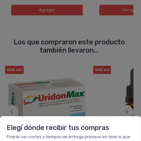
Agregar
Ver opci
Los que compraron este producto
también llevaron...
40%
10%
OFF
OFF
Elegí dónde recibir tus compras
Podrás ver costos y tiempos de entrega precisos en todo lo que