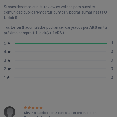
Si consideramos que tu review es valioso para nuestra
comunidad duplicaremos tus puntos y podrás sumas hasta
0
Leloir$
.
Tus
Leloir$
acumulados podrán ser canjeados por
ARS
en tu
próxima compra. ( 1 Leloir$ = 1 ARS )
1
5
0
4
0
3
0
2
0
1
Silvina
calificó con
5 estrellas
el producto en