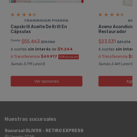
FRAMINGHAM PHARMA
AVE
Capskrill Aceite De Krill En
Aveno Acondicio
Cápsulas
Restaurador
Desde
$55.463
$23.531
$73.950
$31.374
6 cuotas
sin interés
de
$9.244
6 cuotas
sin interé
ó Transferencia
$49.917
ó Transferencia
$21
10%
EXTRA OFF
Sumás 3.719 Leloir$
Sumás 2.441 Leloir$
Ver opciones
Agre
Nuestras sucursales
Sucursal OLIVOS - RETIRO EXPRESS