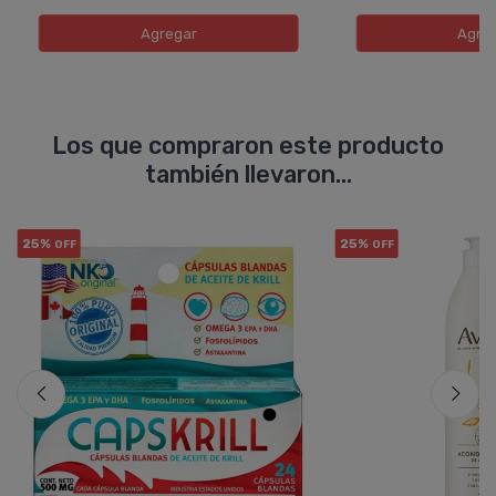
Agregar
Agre
Los que compraron este producto
también llevaron...
25%
25%
OFF
OFF