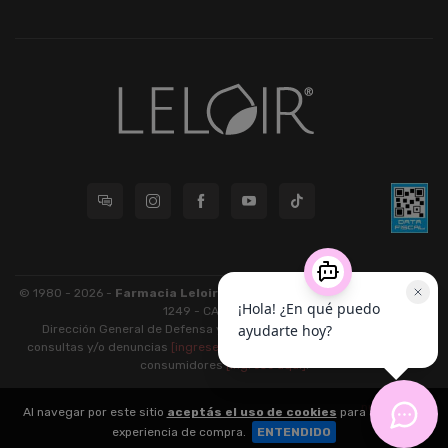
© 1980 - 2026 -
Farmacia Leloir S.R.L.
| CUIT 33609220789 - Larrea
1249 - CABA - CP 1117
Dirección General de Defensa y Protección al Consumidor: Para
consultas y/o denuncias
[ingrese aquí]
| Nación: Defensa de las y los
consumidores
[ingrese aquí]
.
nubixstore®
Al navegar por este sitio
aceptás el uso de cookies
para agilizar tu
v13.08.2
experiencia de compra.
ENTENDIDO