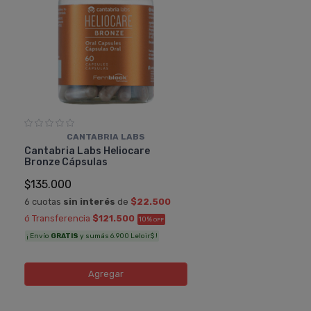
CANTABRIA LABS
Cantabria Labs Heliocare
Bronze Cápsulas
$135.000
6 cuotas
sin interés
de
$22.500
ó Transferencia
$121.500
10%
OFF
¡ Envío
GRATIS
y sumás 6.900 Leloir$ !
Agregar