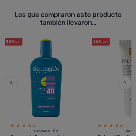
Los que compraron este producto
también llevaron...
30%
20%
OFF
OFF
DERMAGLÓS
VALU