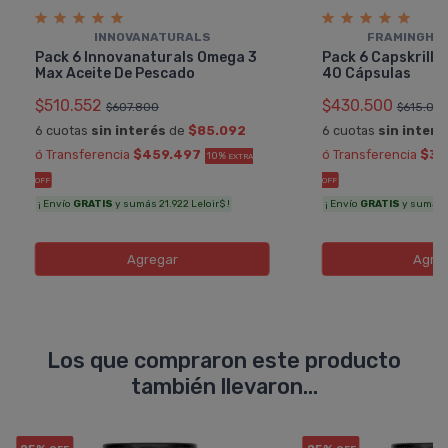
INNOVANATURALS
FRAMINGHA
Pack 6 Innovanaturals Omega 3
Pack 6 Capskrill Ac
Max Aceite De Pescado
40 Cápsulas
$510.552
$430.500
$607.800
$615.00
6 cuotas
sin interés
de
$85.092
6 cuotas
sin interé
ó Transferencia
$459.497
ó Transferencia
$38
10%
EXTRA
OFF
OFF
¡ Envío
GRATIS
y sumás 21.922 Leloir$ !
¡ Envío
GRATIS
y sumás 1
Agregar
Agre
Los que compraron este producto
también llevaron...