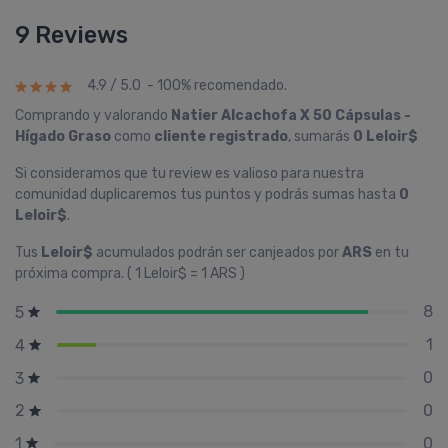
9 Reviews
4.9 / 5.0 - 100% recomendado.
Comprando y valorando
Natier Alcachofa X 50 Cápsulas -
Hí­gado Graso
como
cliente registrado
, sumarás
0 Leloir$
Si consideramos que tu review es valioso para nuestra
comunidad duplicaremos tus puntos y podrás sumas hasta
0
Leloir$
.
Tus
Leloir$
acumulados podrán ser canjeados por
ARS
en tu
próxima compra. ( 1 Leloir$ = 1 ARS )
8
5
1
4
0
3
0
2
0
1