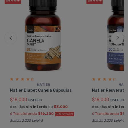
25%
25%
OFF
OFF
NATIER
NATI
Natier Diabet Canela Cápsulas
Natier Resveratr
$18.000
$18.000
$24.000
$24.000
6 cuotas
sin interés
de
$3.000
6 cuotas
sin interé
ó Transferencia
$16.200
ó Transferencia
$16
10%
EXTRA OFF
Sumás 2.220 Leloir$
Sumás 2.220 Leloir$