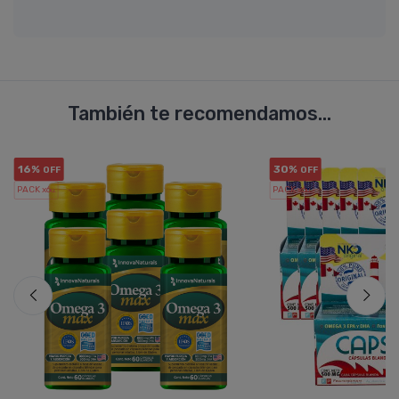
También te recomendamos...
16%
30%
OFF
OFF
PACK x6
PACK x6
u.
u.