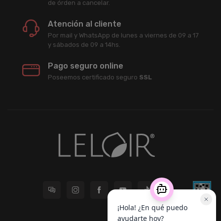
de órden a cancelar.
Atención al cliente
Por mail y WhatsApp de lunes a viernes de 09 a 17
y sábados de 09 a 14hs.
Pago seguro online
Poseemos certificado seguro
SSL