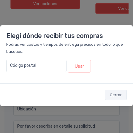
Ver opciones
Ver opc
Elegí dónde recibir tus compras
Déjanos tu consulta
Podrás ver costos y tiempos de entrega precisos en todo lo que
busques.
Nombre completo* (ej. Diego Lopez)
Código postal
Usar
Email* (ej. diego.lopez@email.com)
Teléfono
Cerrar
Ubicación
Por favor describa en detalle su solicitud