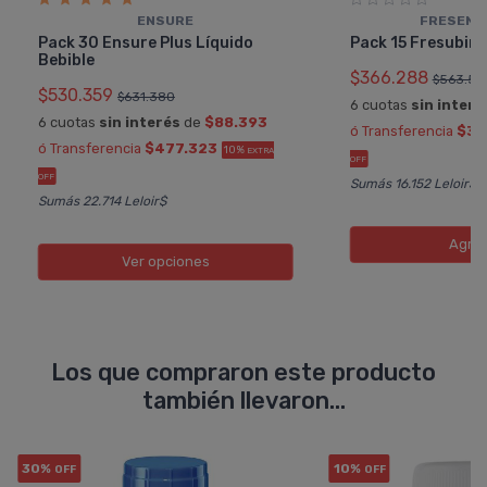
ENSURE
FRESENIU
Pack 30 Ensure Plus Lí­quido
Pack 15 Fresubin
Bebible
$366.288
$563.52
$530.359
$631.380
6 cuotas
sin interé
6 cuotas
sin interés
de
$88.393
ó Transferencia
$32
ó Transferencia
$477.323
10%
EXTRA
OFF
OFF
Sumás 16.152 Leloir$
Sumás 22.714 Leloir$
Agre
Ver opciones
Los que compraron este producto
también llevaron...
30%
10%
OFF
OFF