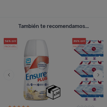
También te recomendamos...
16%
35%
OFF
OFF
PACK x30
PACK x15
u.
u.