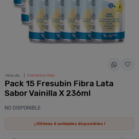
❘
Fresenius Kabi
PACK x15
u.
Pack 15 Fresubin Fibra Lata
Sabor Vainilla X 236ml
NO DISPONIBLE
¡ Últimas
0
unidades disponibles !