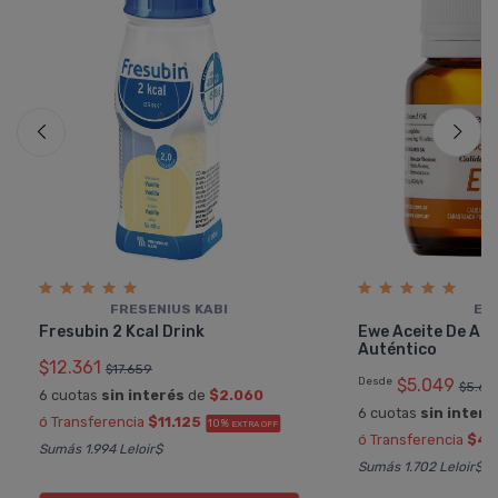
FRESENIUS KABI
EW
Fresubin 2 Kcal Drink
Ewe Aceite De Al
Auténtico
$12.361
$17.659
Desde
$5.049
$5.61
6 cuotas
sin interés
de
$2.060
6 cuotas
sin interé
ó Transferencia
$11.125
10%
EXTRA OFF
ó Transferencia
$4.
Sumás 1.994 Leloir$
Sumás 1.702 Leloir$